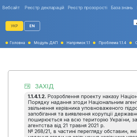
Вебсайт
Реєстр декларацій
Реєстр прозорості
База знань
УКР
EN
Головна
Модуль ДАП
Напрямок 1.1
Проблема 1.1.4
О
ЗАХІД
1.1.4.1.2.
Розроблення проекту наказу Націон
Порядку надання згоди Національним агент
звільнення керівника уповноваженого підро
запобігання та виявлення корупції державн
поширюється на всю територію України, з
агентства від 21 травня 2021 р.
№ 268/21, в частині перегляду обставин, як