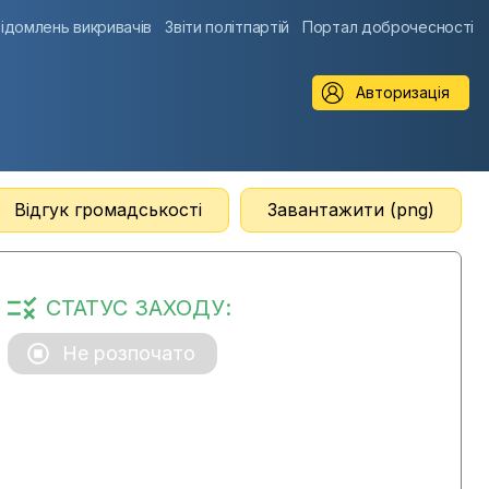
ідомлень викривачів
Звіти політпартій
Портал доброчесності
Авторизація
Відгук громадськості
Завантажити (png)
СТАТУС ЗАХОДУ:
Не розпочато