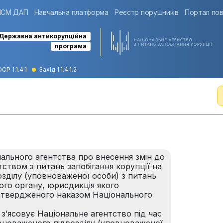
ІСМ ДАП
Навчальна платформа
Реєстр порушників
Портал пов
Державна антикорупційна
програма
СР 1.1.4.1
Захід 1.1.4.1.2
ального агентства про внесення змін до
ством з питань запобігання корупції на
зділу (уповноваженої особи) з питань
ого органу, юрисдикція якого
атвердженого наказом Національного
і з’ясовує Національне агентство під час