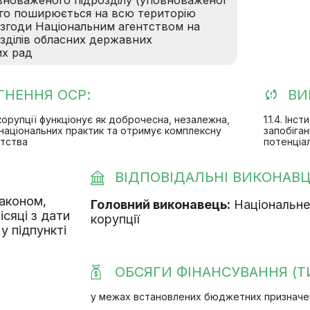
овноваженого підрозділу (уповноваженої
ого поширюється на всю територію
 згоди Національним агентством на
озділів обласних державних
их рад
ГНЕННЯ ОСР:
ВИ
я корупції функціонує як доброчесна, незалежна,
1.1.4. Ін
 національних практик та отримує комплексну
запобіган
нтства
потенціал
ВІДПОВІДАЛЬНІ ВИКОНАВЦ
законом,
Головний виконавець:
Національне 
місяці з дати
корупції
у підпункті
ОБСЯГИ ФІНАНСУВАННЯ (ТИ
у межах встановлених бюджетних призначень