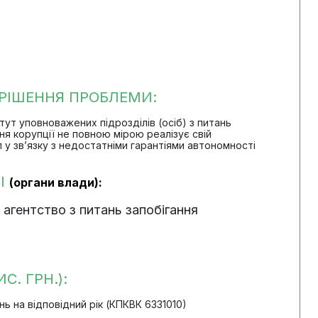
РІШЕННЯ ПРОБЛЕМИ:
ститут уповноважених підрозділів (осіб) з питань
ня корупції не повною мірою реалізує свій
 у зв’язку з недостатніми гарантіями автономності
І
(органи влади):
агентство з питань запобігання
С. ГРН.):
 на відповідний рік (КПКВК 6331010)