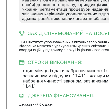
надання згоди на звільнення керівника уп
особи) державного органу, юрисдикція як
України; регламентації процедури надання
звільнення керівників уповноважених підр
адміністрацій, виконавчих апаратів обласн
ЗАХІД СПРЯМОВАНИЙ НА ДОСЯ
1.1.4.1. Інститут уповноважених з питань запобіганн
лідерська мережа з урахуванням кращих світових і
координаційну підтримку з боку Національного аге
СТРОКИ ВИКОНАННЯ:
один місяць із дати набрання чинності 
зазначеним у підпункті 1.1.4.1.1 - чотири 
набрання чинності законом, зазначеним 
1.1.4.1.1
ДЖЕРЕЛА ФІНАНСУВАННЯ:
державний бюджет