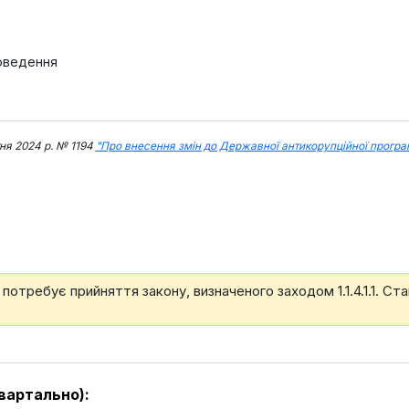
оведення
тня 2024 р. № 1194
"Про внесення змін до Державної антикорупційної програ
и потребує прийняття закону, визначеного заходом 1.1.4.1.1. Ст
вартально):