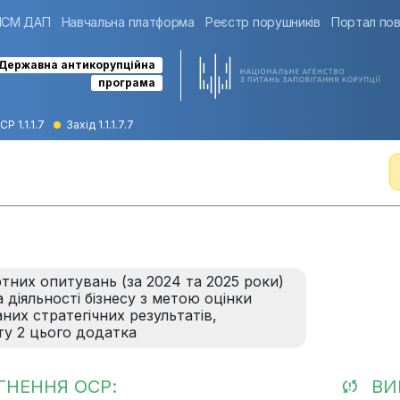
ІСМ ДАП
Навчальна платформа
Реєстр порушників
Портал пов
Державна антикорупційна
програма
СР 1.1.1.7
Захід 1.1.1.7.7
тних опитувань (за 2024 та 2025 роки)
 діяльності бізнесу з метою оцінки
аних стратегічних результатів,
кту 2 цього додатка
ГНЕННЯ ОСР:
ВИ