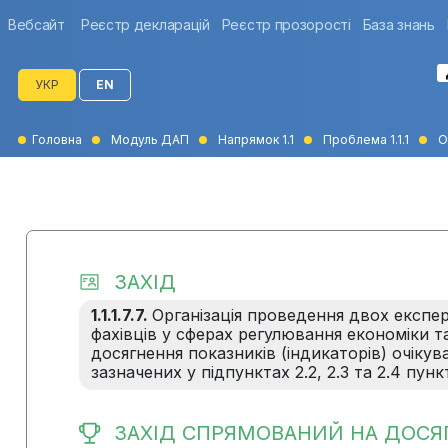
Вебсайт
Реєстр декларацій
Реєстр прозорості
База знань
УКР
EN
Головна
Модуль ДАП
Напрямок 1.1
Проблема 1.1.1
О
ЗАХІД
1.1.1.7.7.
Організація проведення двох експер
фахівців у сферах регулювання економіки та
досягнення показників (індикаторів) очікув
зазначених у підпунктах 2.2, 2.3 та 2.4 пун
ЗАХІД СПРЯМОВАНИЙ НА ДОСЯ