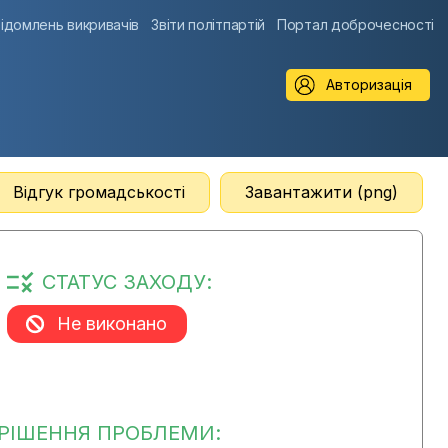
ідомлень викривачів
Звіти політпартій
Портал доброчесності
Авторизація
Відгук громадськості
Завантажити (png)
СТАТУС ЗАХОДУ:
Не виконано
РІШЕННЯ ПРОБЛЕМИ: