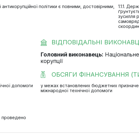
ті антикорупційної політики є повними, достовірними,
1.1.1. Де
ґрунтуєть
зусилля р
самовряд
скоордин
ВІДПОВІДАЛЬНІ ВИКОНАВЦ
Головний виконавець:
Національне 
корупції
ОБСЯГИ ФІНАНСУВАННЯ (ТИ
ічної допомоги
у межах встановлених бюджетних призначень
міжнародної технічної допомоги
и проведено