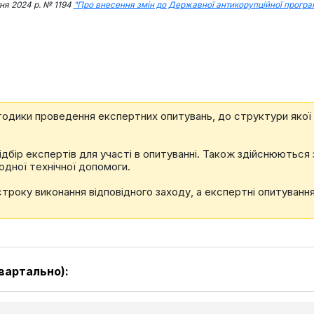
тня 2024 р. № 1194
"Про внесення змін до Державної антикорупційної програ
тодики проведення експертних опитувань, до структури якої
ідбір експертів для участі в опитуванні. Також здійснюються
одної технічної допомоги.
строку виконання відповідного заходу, а експертні опитуванн
вартально):