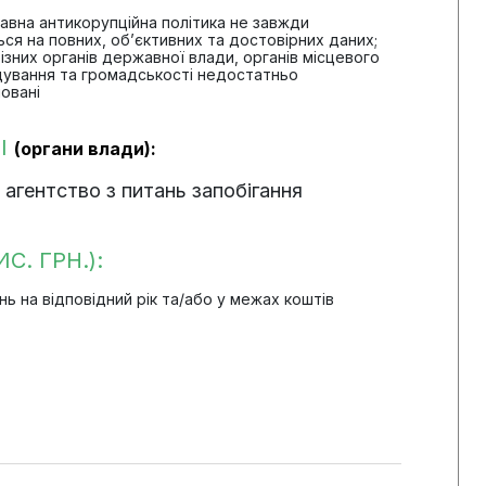
ржавна антикорупційна політика не завжди
ся на повних, об’єктивних та достовірних даних;
ізних органів державної влади, органів місцевого
ування та громадськості недостатньо
овані
І
(органи влади):
агентство з питань запобігання
С. ГРН.):
 на відповідний рік та/або у межах коштів