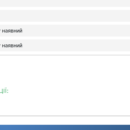
 наявний
 наявний
ду немає
у наявний
 наявний
ІЇ:
 наявний
ато вчасно