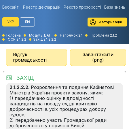
Вебсайт
Реєстр декларацій
Реєстр прозорості
База знань
Авторизація
УКР
EN
Головна
Модуль ДАП
Напрямок 2.1
Проблема 2.1.2
ОСР 2.1.2.2
Захід 2.1.2.2.2
Відгук
Завантажити
громадськості
(png)
ЗАХІД
2.1.2.2.2.
Розроблення та подання Кабінетові
Міністрів України проекту закону, яким:
1) передбачено оцінку відповідності
кандидатів на посаду судді критерію
доброчесності в усіх процедурах добору
суддів;
2) передбачено участь Громадської ради
доброчесності у сприянні Вищій