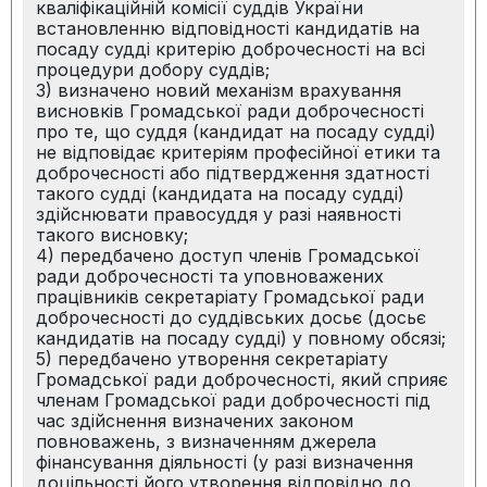
кваліфікаційній комісії суддів України
встановленню відповідності кандидатів на
посаду судді критерію доброчесності на всі
процедури добору суддів;
3) визначено новий механізм врахування
висновків Громадської ради доброчесності
про те, що суддя (кандидат на посаду судді)
не відповідає критеріям професійної етики та
доброчесності або підтвердження здатності
такого судді (кандидата на посаду судді)
здійснювати правосуддя у разі наявності
такого висновку;
4) передбачено доступ членів Громадської
ради доброчесності та уповноважених
працівників секретаріату Громадської ради
доброчесності до суддівських досьє (досьє
кандидатів на посаду судді) у повному обсязі;
5) передбачено утворення секретаріату
Громадської ради доброчесності, який сприяє
членам Громадської ради доброчесності під
час здійснення визначених законом
повноважень, з визначенням джерела
фінансування діяльності (у разі визначення
доцільності його утворення відповідно до