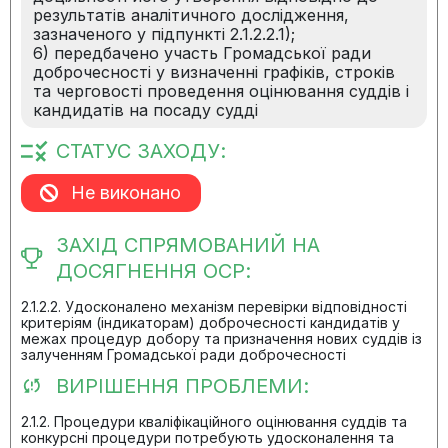
результатів аналітичного дослідження,
зазначеного у підпункті 2.1.2.2.1);
6) передбачено участь Громадської ради
доброчесності у визначенні графіків, строків
та черговості проведення оцінювання суддів і
кандидатів на посаду судді
СТАТУС ЗАХОДУ:
Не виконано
ЗАХІД СПРЯМОВАНИЙ НА
ДОСЯГНЕННЯ ОСР:
2.1.2.2. Удосконалено механізм перевірки відповідності
критеріям (індикаторам) доброчесності кандидатів у
межах процедур добору та призначення нових суддів із
залученням Громадської ради доброчесності
ВИРІШЕННЯ ПРОБЛЕМИ:
2.1.2. Процедури кваліфікаційного оцінювання суддів та
конкурсні процедури потребують удосконалення та