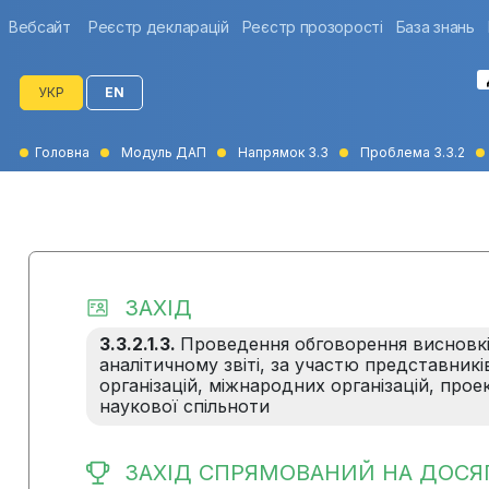
Вебсайт
Реєстр декларацій
Реєстр прозорості
База знань
УКР
EN
Головна
Модуль ДАП
Напрямок 3.3
Проблема 3.3.2
ЗАХІД
3.3.2.1.3.
Проведення обговорення висновкі
аналітичному звіті, за участю представник
організацій, міжнародних організацій, прое
наукової спільноти
ЗАХІД СПРЯМОВАНИЙ НА ДОСЯ