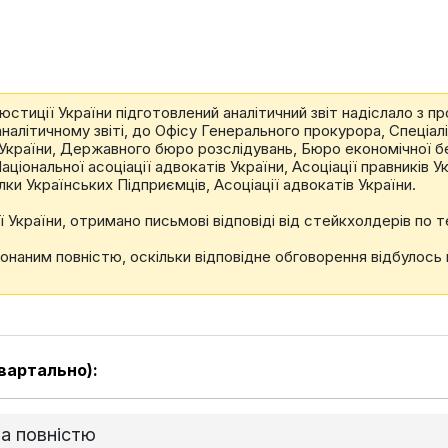
юстиції України підготовлений аналітичний звіт надіслало з
аналітичному звіті, до Офісу Генерального прокурора, Спеціа
України, Державного бюро розслідувань, Бюро економічної безп
іональної асоціації адвокатів України, Асоціації правників Ук
лки Українських Підприємців, Асоціації адвокатів України.
країни, отримано письмові відповіді від стейкхолдерів по те
онаним повністю, оскільки відповідне обговорення відбулось 
вартально):
та повністю