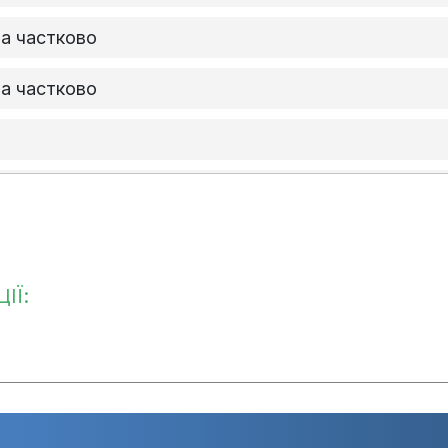
та частково
та частково
ато вчасно
очато
очато
ІЇ: