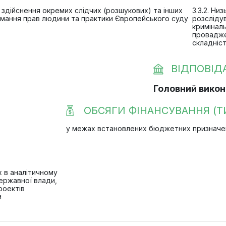
 здійснення окремих слідчих (розшукових) та інших
3.3.2. Ни
имання прав людини та практики Європейського суду
розслідув
кримінал
провадже
складніс
ВІДПОВІД
Головний викон
ОБСЯГИ ФІНАНСУВАННЯ (ТИ
у межах встановлених бюджетних призначень
х в аналітичному
державної влади,
роектів
и