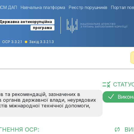
ІСМ ДАП
Навчальна платформа
Реєстр порушників
Портал пов
Державна антикорупційна
програма
ОСР 3.3.2.1
Захід 3.3.2.1.3
СТАТУ
в та рекомендацій, зазначених в
Викон
ів органів державної влади, неурядових
ктів міжнародної технічної допомоги,
ГНЕННЯ ОСР:
ВИ