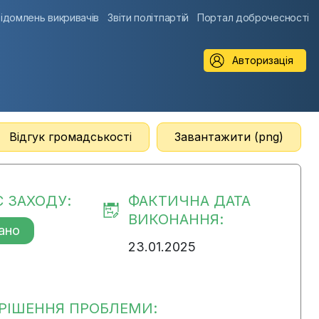
ідомлень викривачів
Звіти політпартій
Портал доброчесності
Авторизація
Відгук громадськості
Завантажити (png)
С ЗАХОДУ:
ФАКТИЧНА ДАТА
ВИКОНАННЯ:
ано
23.01.2025
РІШЕННЯ ПРОБЛЕМИ: