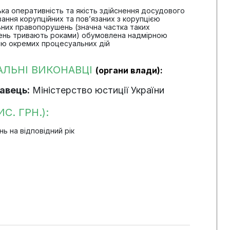
зька оперативність та якість здійснення досудового
ання корупційних та пов’язаних з корупцією
ьних правопорушень (значна частка таких
нь тривають роками) обумовлена надмірною
тю окремих процесуальних дій
АЛЬНІ ВИКОНАВЦІ
(органи влади):
авець:
Міністерство юстиції України
С. ГРН.):
 на відповідний рік