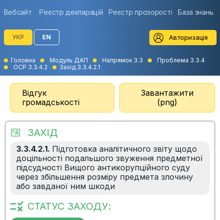
Вебсайт
Реєстр декларацій
Реєстр прозорості
База знань
Авторизація
УКР
EN
Головна
Модуль ДАП
Напрямок 3.3
Проблема 3.3.4
ОСР 3.3.4.2
Захід 3.3.4.2.1
Відгук
Завантажити
громадськості
(png)
ЗАХІД
3.3.4.2.1.
Підготовка аналітичного звіту щодо
доцільності подальшого звуження предметної
підсудності Вищого антикорупційного суду
через збільшення розміру предмета злочину
або завданої ним шкоди
СТАТУС ЗАХОДУ: