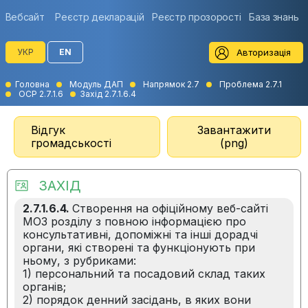
Вебсайт
Реєстр декларацій
Реєстр прозорості
База знань
Авторизація
УКР
EN
Головна
Модуль ДАП
Напрямок 2.7
Проблема 2.7.1
ОСР 2.7.1.6
Захід 2.7.1.6.4
Відгук
Завантажити
громадськості
(png)
ЗАХІД
2.7.1.6.4.
Створення на офіційному веб-сайті
МОЗ розділу з повною інформацією про
консультативні, допоміжні та інші дорадчі
органи, які створені та функціонують при
ньому, з рубриками:
1) персональний та посадовий склад таких
органів;
2) порядок денний засідань, в яких вони