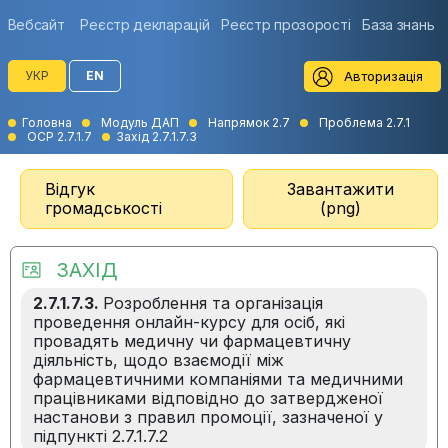
Вебсайт
Реєстр декларацій
Реєстр прозорості
База знань
Авторизація
УКР
EN
Головна
Модуль ДАП
Напрямок 2.7
Проблема 2.7.1
ОСР 2.7.1.7
Захід 2.7.1.7.3
Відгук
Завантажити
громадськості
(png)
ЗАХІД
2.7.1.7.3.
Розроблення та організація
проведення онлайн-курсу для осіб, які
провадять медичну чи фармацевтичну
діяльність, щодо взаємодії між
фармацевтичними компаніями та медичними
працівниками відповідно до затвердженої
настанови з правил промоції, зазначеної у
підпункті 2.7.1.7.2