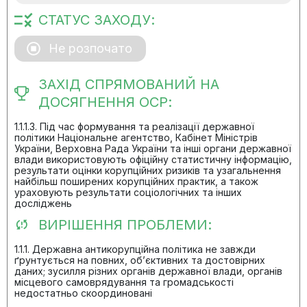
СТАТУС ЗАХОДУ:
Не розпочато
ЗАХІД СПРЯМОВАНИЙ НА
ДОСЯГНЕННЯ ОСР:
1.1.1.3. Під час формування та реалізації державної
політики Національне агентство, Кабінет Міністрів
України, Верховна Рада України та інші органи державної
влади використовують офіційну статистичну інформацію,
результати оцінки корупційних ризиків та узагальнення
найбільш поширених корупційних практик, а також
ураховують результати соціологічних та інших
досліджень
ВИРІШЕННЯ ПРОБЛЕМИ:
1.1.1. Державна антикорупційна політика не завжди
ґрунтується на повних, об’єктивних та достовірних
даних; зусилля різних органів державної влади, органів
місцевого самоврядування та громадськості
недостатньо скоординовані