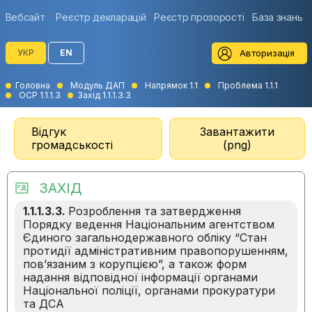
Вебсайт
Реєстр декларацій
Реєстр прозорості
База знань
Авторизація
УКР
EN
Головна
Модуль ДАП
Напрямок 1.1
Проблема 1.1.1
ОСР 1.1.1.3
Захід 1.1.1.3.3
Відгук
Завантажити
громадськості
(png)
ЗАХІД
1.1.1.3.3.
Розроблення та затвердження
Порядку ведення Національним агентством
Єдиного загальнодержавного обліку “Стан
протидії адміністративним правопорушенням,
пов’язаним з корупцією”, а також форм
надання відповідної інформації органами
Національної поліції, органами прокуратури
та ДСА