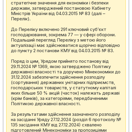
стратегічне значення для економіки і безпеки
держави, затверджений постановою Кабінету
Міністрів України від 04.03.2015 № 83 (далі –
Перелік).
До Переліку включено 291 ключовий суб’єкт
господарювання, зокрема 77 — у сфері оборони.
Подальший перегляд Переліку з метою його
актуалізації має здійснюватися щорічно відповідно
до пункту 2 постанови КМУ від 04.03.2015 № 83.
Поряд із цим, Урядом прийнято постанову від
29.11.2024 № 1369, якою затверджено Політику
державної власності та доручено Мінекономіки до
31.12.2024 забезпечити здійснення розподілу
(сортування) державних унітарних підприємств,
господарських товариств, у статутному капіталі
яких більше 50 % акцій (часток) належать державі
(крім банків), за категоріями, передбаченими
Політикою державної власності.
За результатами здійснення зазначеного розподілу
на засіданні Уряду 27.12.2024 (розділ 6 протоколу №
135 засідання КМУ від 27.12.2024) схвалено
підготовлений Мінекономіки за пропозиціями