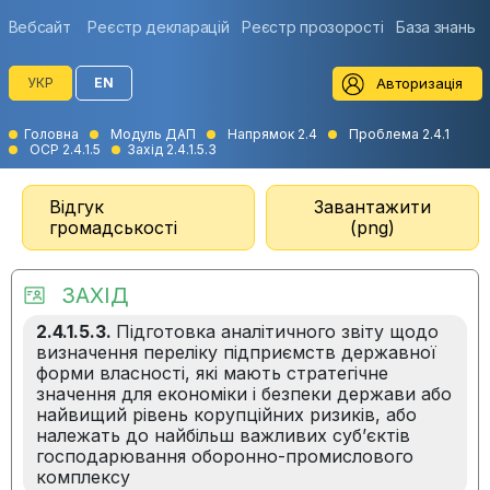
Вебсайт
Реєстр декларацій
Реєстр прозорості
База знань
Авторизація
УКР
EN
Головна
Модуль ДАП
Напрямок 2.4
Проблема 2.4.1
ОСР 2.4.1.5
Захід 2.4.1.5.3
Відгук
Завантажити
громадськості
(png)
ЗАХІД
2.4.1.5.3.
Підготовка аналітичного звіту щодо
визначення переліку підприємств державної
форми власності, які мають стратегічне
значення для економіки і безпеки держави або
найвищий рівень корупційних ризиків, або
належать до найбільш важливих суб’єктів
господарювання оборонно-промислового
комплексу