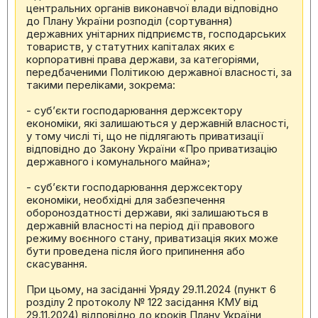
центральних органів виконавчої влади відповідно
до Плану України розподіл (сортування)
державних унітарних підприємств, господарських
товариств, у статутних капіталах яких є
корпоративні права держави, за категоріями,
передбаченими Політикою державної власності, за
такими переліками, зокрема:
- суб’єкти господарювання держсектору
економіки, які залишаються у державній власності,
у тому числі ті, що не підлягають приватизації
відповідно до Закону України «Про приватизацію
державного і комунального майна»;
- суб’єкти господарювання держсектору
економіки, необхідні для забезпечення
обороноздатності держави, які залишаються в
державній власності на період дії правового
режиму воєнного стану, приватизація яких може
бути проведена після його припинення або
скасування.
При цьому, на засіданні Уряду 29.11.2024 (пункт 6
розділу 2 протоколу № 122 засідання КМУ від
29.11.2024) відповідно до кроків Плану України