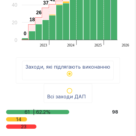
37
37
40
26
26
18
18
20
0
0
0
2023
2024
2025
2026
End of interactive chart.
Заходи, які підлягають виконанню
Всі заходи ДАП
61
| 62.2%
98
14
23