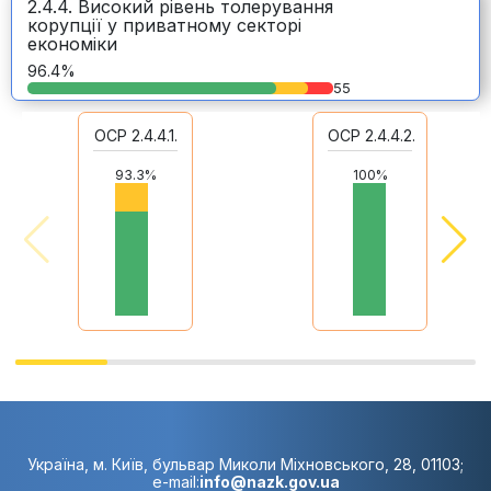
2.4.4. Високий рівень толерування
корупції у приватному секторі
економіки
96.4%
55
ОСР 2.4.4.1.
ОСР 2.4.4.2.
93.3%
100%
Україна, м. Київ, бульвар Миколи Міхновського, 28, 01103;
e-mail:
info@nazk.gov.ua