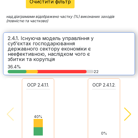
Очистити фільтр
над діаграмами відображено частку (%) виконаних заходів
(повністю та частково)
2.4.1. Існуюча модель управління у
суб’єктах господарювання
державного сектору економіки є
неефективною, наслідком чого є
збитки та корупція
36.4%
22
ОСР 2.4.1.1.
ОСР 2.4.1.2.
40%
0%