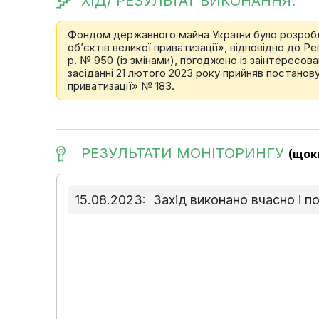
ХІД/ РЕЗУЛЬТАТ ВИКОНАННЯ:
Фондом державного майна України було розроб
об’єктів великої приватизації», відповідно до Р
р. № 950 (із змінами), погоджено із заінтересо
засіданні 21 лютого 2023 року прийняв постано
приватизації» № 183.
РЕЗУЛЬТАТИ МОНІТОРИНГУ
(щок
15.08.2023:
Захід виконано вчасно і п