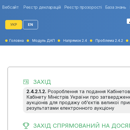
Вебсайт
Реєстр декларацій
Реєстр прозорості
База знань
УКР
EN
Головна
Модуль ДАП
Напрямок 2.4
Проблема 2.4.2
ЗАХІД
2.4.2.1.2.
Розроблення та подання Кабінетов
Кабінету Міністрів України про затвердже
аукціонів для продажу об’єктів великої пр
результатами електронного аукціону
ЗАХІД СПРЯМОВАНИЙ НА ДОСЯ