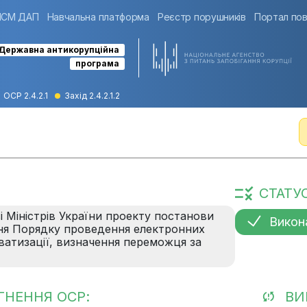
ІСМ ДАП
Навчальна платформа
Реєстр порушників
Портал пов
Державна антикорупційна
програма
ОСР 2.4.2.1
Захід 2.4.2.1.2
СТАТУ
і Міністрів України проекту постанови
Викон
ння Порядку проведення електронних
иватизації, визначення переможця за
ГНЕННЯ ОСР:
ВИ