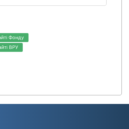
айті Фонду
айті ВРУ