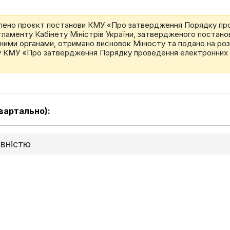
лено проєкт постанови КМУ «Про затвердження Порядку про
егламенту Кабінету Міністрів України, затвердженого постанов
ваними органами, отримано висновок Мінюсту та подано на розг
ву КМУ «Про затвердження Порядку проведення електронних а
вартально):
овністю