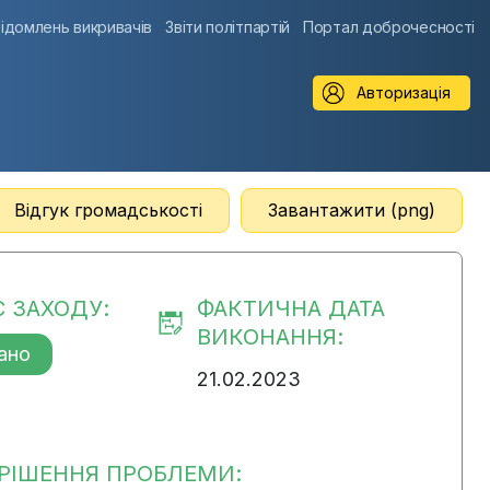
ідомлень викривачів
Звіти політпартій
Портал доброчесності
Авторизація
Відгук громадськості
Завантажити (png)
С ЗАХОДУ:
ФАКТИЧНА ДАТА
ВИКОНАННЯ:
ано
21.02.2023
РІШЕННЯ ПРОБЛЕМИ: