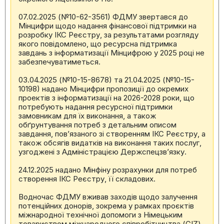
07.02.2025 (№10-62-3561) ФДМУ звертався до
Мінцифри щодо надання фінансової підтримки на
розробку ІКС Реєстру, за результатами розгляду
якого повідомлено, що ресурсна підтримка
завдань з інформатизації Мінцифрою у 2025 році не
забезпечуватиметься.
03.04.2025 (№10-15-8678) та 21.04.2025 (№10-15-
10198) надано Мінцифри пропозиції до окремих
проектів з інформатизації на 2026-2028 роки, що
потребують надання ресурсної підтримки
замовникам для їх виконання, а також
обґрунтування потреб з детальним описом
завдання, пов’язаного зі створенням ІКС Реєстру, а
також обсягів видатків на виконання таких послуг,
узгоджені з Адміністрацією Держспецзв’язку.
24.12.2025 надано Мінфіну розрахунки для потреб
створення ІКС Реєстру, її складових.
Водночас ФДМУ вживав заходів щодо залучення
потенційних донорів, зокрема у рамках проєктів
міжнародної технічної допомоги з Німецьким
товариством міжнародного співробітництва (GIZ)