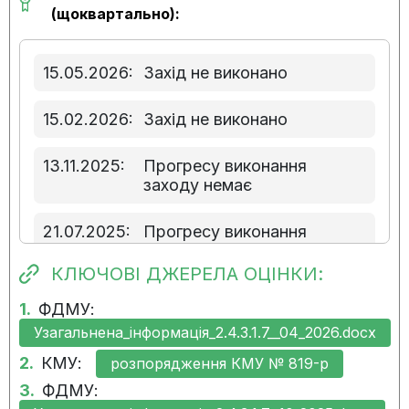
(щоквартально):
15.05.2026:
Захід не виконано
15.02.2026:
Захід не виконано
13.11.2025:
Прогресу виконання
заходу немає
21.07.2025:
Прогресу виконання
заходу немає
КЛЮЧОВІ ДЖЕРЕЛА ОЦІНКИ:
05.05.2025:
Прогресу виконання
1.
ФДМУ:
заходу немає
Узагальнена_інформація_2.4.3.1.7__04_2026.docx
2.
КМУ:
10.02.2025:
Прогрес виконання заходу
розпорядження КМУ № 819-р
наявний
3.
ФДМУ: