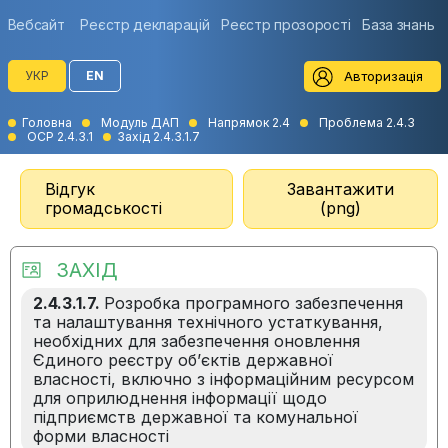
Вебсайт
Реєстр декларацій
Реєстр прозорості
База знань
Авторизація
УКР
EN
Головна
Модуль ДАП
Напрямок 2.4
Проблема 2.4.3
ОСР 2.4.3.1
Захід 2.4.3.1.7
Відгук
Завантажити
громадськості
(png)
ЗАХІД
2.4.3.1.7.
Розробка програмного забезпечення
та налаштування технічного устаткування,
необхідних для забезпечення оновлення
Єдиного реєстру об’єктів державної
власності, включно з інформаційним ресурсом
для оприлюднення інформації щодо
підприємств державної та комунальної
форми власності