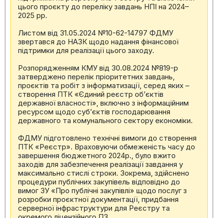
цього проєкту до переліку завдань НПІ на 2024–
2025 рр.
Листом від 31.05.2024 №10-62-14797 ФДМУ
звертався до НАЗК щодо надання фінансової
підтримки для реалізації цього заходу.
Розпорядженням КМУ від 30.08.2024 №819-р
затверджено перелік пріоритетних завдань,
проєктів та робіт з інформатизації, серед яких –
створення ПТК «Єдиний реєстр об’єктів
державної власності», включно з інформаційним
ресурсом щодо суб’єктів господарювання
державного та комунального сектору економіки.
ФДМУ підготовлено технічні вимоги до створення
ПТК «Реєстр». Враховуючи обмеженість часу до
завершення бюджетного 2024р., було вжито
заходів для забезпечення реалізації завдання у
максимально стислі строки. Зокрема, здійснено
процедури публічних закупівель відповідно до
вимог ЗУ «Про публічні закупівлі» щодо послуг з
розробки проєктної документації, придбання
серверної інфраструктури для Реєстру та
окремого ліцензійного ПЗ.