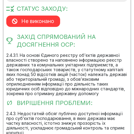
СТАТУС ЗАХОДУ:
Не виконано
ЗАХІД СПРЯМОВАНИЙ НА
ДОСЯГНЕННЯ ОСР:
2.4.3.1. На основі Єдиного реєстру об’єктів державної
власності створено та наповнено інформацією реєстр
державних та комунальних унітарних підприємств, а
також господарських товариств, у статутному капіталі
яких понад 50 відсотків акцій (часток) належать державі
або територіальній громаді, з обов’язковим
оприлюдненням інформації про діяльність таких
юридичних осіб відповідно до міжнародних стандартів,
зокрема про отриману державну допомогу
ВИРІШЕННЯ ПРОБЛЕМИ:
2.4.3. Недостатній обсяг публічно доступної інформації
про суб’єктів господарювання, в яких держава має
частку власності, істотно знижує прозорість їх
діяльності, ускладнює громадський контроль та сприяє
корупції