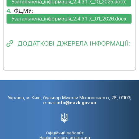
Узагальнена_інформація_2.4.3.1.7__10_2025.docx
14.11.2024:
Виконання заходу
4.
ФДМУ:
розпочато вчасно
Узагальнена_інформація_2.4.3.1.7__01_2026.docx
08.08.2024:
Виконання заходу не
розпочато
ДОДАТКОВІ ДЖЕРЕЛА ІНФОРМАЦІЇ:
Україна, м. Київ, бульвар Миколи Міхновського, 28, 01103;
e-mail:
info@nazk.gov.ua
Офіційний вебсайт
Національного агентства