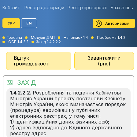
Вебсайт
Реєстр декларацій
Реєстр прозорості
База знань
Авторизація
УКР
EN
Головна
Модуль ДАП
Напрямок 1.4
Проблема 1.4.2
ОСР 1.4.2.2
Захід 1.4.2.2.2
Відгук
Завантажити
громадськості
(png)
ЗАХІД
1.4.2.2.2.
Розроблення та подання Кабінетові
Міністрів України проекту постанови Кабінету
Міністрів України, якою визначається порядок
(процедура) верифікації у публічних
електронних реєстрах, у тому числі:
1) ідентифікаційних даних фізичних осіб;
2) адрес відповідно до Єдиного державного
реєстру адрес