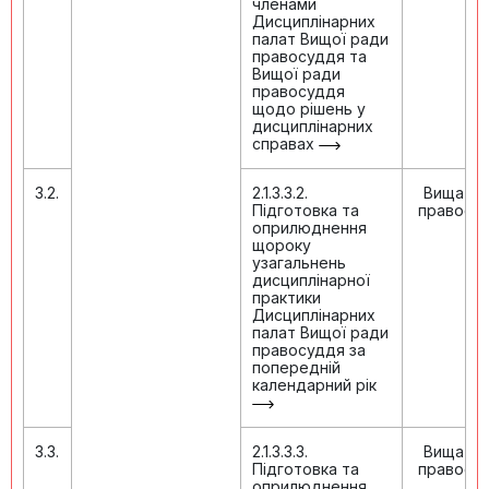
членами
Дисциплінарних
палат Вищої ради
правосуддя та
Вищої ради
правосуддя
щодо рішень у
дисциплінарних
справах
3.2.
2.1.3.3.2.
Вища ра
Підготовка та
правосу
оприлюднення
щороку
узагальнень
дисциплінарної
практики
Дисциплінарних
палат Вищої ради
правосуддя за
попередній
календарний рік
3.3.
2.1.3.3.3.
Вища ра
Підготовка та
правосу
оприлюднення