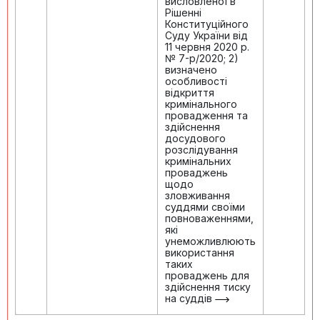
висловленої в
Рішенні
Конституційного
Суду України від
11 червня 2020 р.
№ 7-р/2020; 2)
визначено
особливості
відкриття
кримінального
провадження та
здійснення
досудового
розслідування
кримінальних
проваджень
щодо
зловживання
суддями своїми
повноваженнями,
які
унеможливлюють
використання
таких
проваджень для
здійснення тиску
на суддів