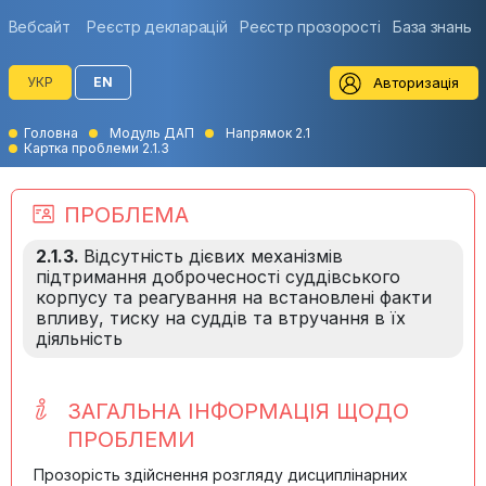
Вебсайт
Реєстр декларацій
Реєстр прозорості
База знань
Авторизація
УКР
EN
Головна
Модуль ДАП
Напрямок 2.1
Картка проблеми 2.1.3
ПРОБЛЕМА
2.1.3.
Відсутність дієвих механізмів
підтримання доброчесності суддівського
корпусу та реагування на встановлені факти
впливу, тиску на суддів та втручання в їх
діяльність
ЗАГАЛЬНА ІНФОРМАЦІЯ ЩОДО
ПРОБЛЕМИ
Прозорість здійснення розгляду дисциплінарних