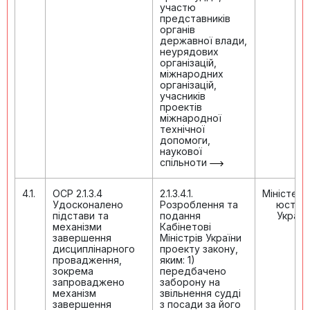
участю
представників
органів
державної влади,
неурядових
організацій,
міжнародних
організацій,
учасників
проектів
міжнародної
технічної
допомоги,
наукової
спільноти
4.1.
ОСР 2.1.3.4
2.1.3.4.1.
Міністер
Удосконалено
Розроблення та
юстиці
підстави та
подання
Україн
механізми
Кабінетові
завершення
Міністрів України
дисциплінарного
проекту закону,
провадження,
яким: 1)
зокрема
передбачено
запроваджено
заборону на
механізм
звільнення судді
завершення
з посади за його