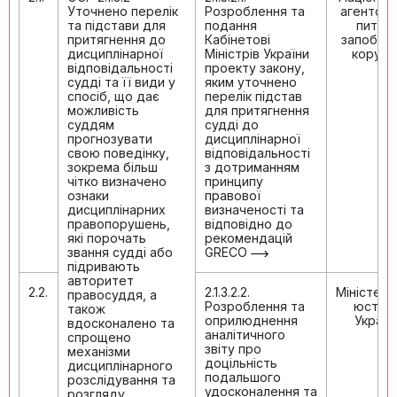
Уточнено перелік
Розроблення та
агентств
та підстави для
подання
питан
притягнення до
Кабінетові
запобіга
дисциплінарної
Міністрів України
корупці
відповідальності
проекту закону,
судді та її види у
яким уточнено
спосіб, що дає
перелік підстав
можливість
для притягнення
суддям
судді до
прогнозувати
дисциплінарної
свою поведінку,
відповідальності
зокрема більш
з дотриманням
чітко визначено
принципу
ознаки
правової
дисциплінарних
визначеності та
правопорушень,
відповідно до
які порочать
рекомендацій
звання судді або
GRECO
підривають
авторитет
2.2.
2.1.3.2.2.
Міністер
правосуддя, а
Розроблення та
юстиці
також
оприлюднення
Україн
вдосконалено та
аналітичного
спрощено
звіту про
механізми
доцільність
дисциплінарного
подальшого
розслідування та
удосконалення та
розгляду