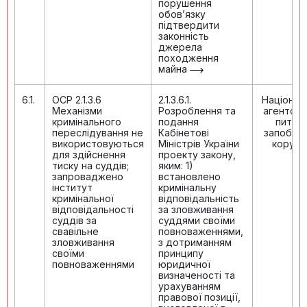
порушення
обов’язку
підтвердити
законність
джерела
походження
майна
6.1.
ОСР 2.1.3.6
2.1.3.6.1.
Націонал
Механізми
Розроблення та
агентств
кримінального
подання
питан
переслідування не
Кабінетові
запобіга
використовуються
Міністрів України
корупці
для здійснення
проекту закону,
тиску на суддів;
яким: 1)
запроваджено
встановлено
інститут
кримінальну
кримінальної
відповідальність
відповідальності
за зловживання
суддів за
суддями своїми
свавільне
повноваженнями,
зловживання
з дотриманням
своїми
принципу
повноваженнями
юридичної
визначеності та
урахуванням
правової позиції,