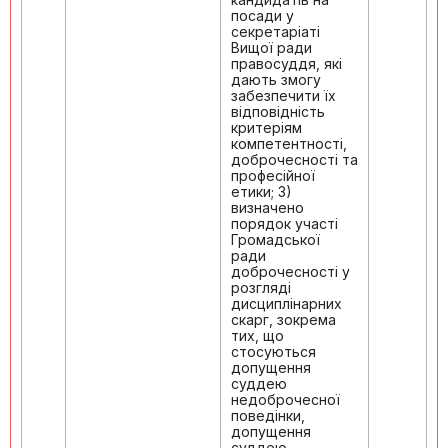
посади у
секретаріаті
Вищої ради
правосуддя, які
дають змогу
забезпечити їх
відповідність
критеріям
компетентності,
доброчесності та
професійної
етики; 3)
визначено
порядок участі
Громадської
ради
доброчесності у
розгляді
дисциплінарних
скарг, зокрема
тих, що
стосуються
допущення
суддею
недоброчесної
поведінки,
допущення
суддею