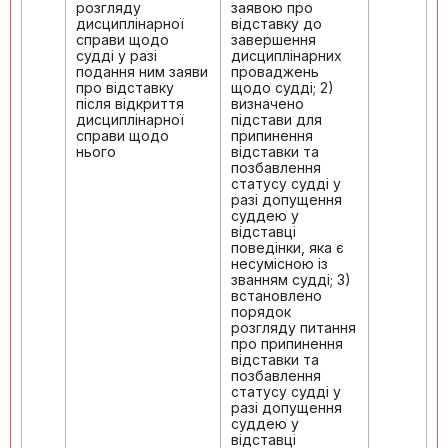
розгляду
заявою про
дисциплінарної
відставку до
справи щодо
завершення
судді у разі
дисциплінарних
подання ним заяви
проваджень
про відставку
щодо судді; 2)
після відкриття
визначено
дисциплінарної
підстави для
справи щодо
припинення
нього
відставки та
позбавлення
статусу судді у
разі допущення
суддею у
відставці
поведінки, яка є
несумісною із
званням судді; 3)
встановлено
порядок
розгляду питання
про припинення
відставки та
позбавлення
статусу судді у
разі допущення
суддею у
відставці