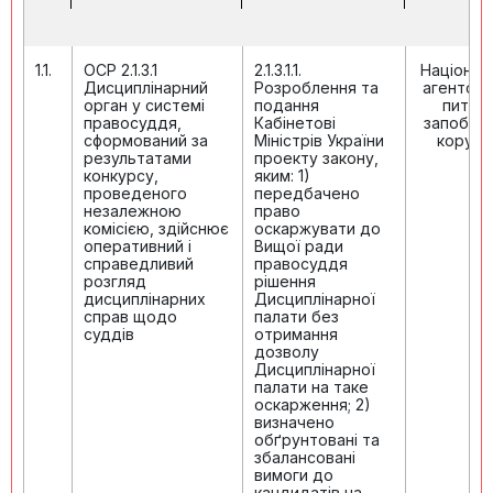
1.1.
ОСР 2.1.3.1
2.1.3.1.1.
Націонал
Дисциплінарний
Розроблення та
агентств
орган у системі
подання
питан
правосуддя,
Кабінетові
запобіга
сформований за
Міністрів України
корупці
результатами
проекту закону,
конкурсу,
яким: 1)
проведеного
передбачено
незалежною
право
комісією, здійснює
оскаржувати до
оперативний і
Вищої ради
справедливий
правосуддя
розгляд
рішення
дисциплінарних
Дисциплінарної
справ щодо
палати без
суддів
отримання
дозволу
Дисциплінарної
палати на таке
оскарження; 2)
визначено
обґрунтовані та
збалансовані
вимоги до
кандидатів на