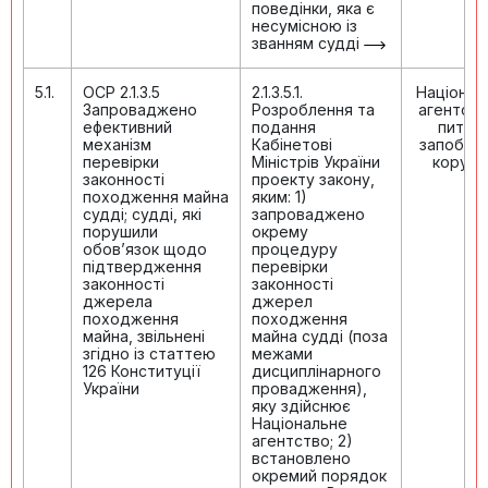
поведінки, яка є
несумісною із
званням судді
5.1.
ОСР 2.1.3.5
2.1.3.5.1.
Націонал
Запроваджено
Розроблення та
агентств
ефективний
подання
питан
механізм
Кабінетові
запобіга
перевірки
Міністрів України
корупці
законності
проекту закону,
походження майна
яким: 1)
судді; судді, які
запроваджено
порушили
окрему
обов’язок щодо
процедуру
підтвердження
перевірки
законності
законності
джерела
джерел
походження
походження
майна, звільнені
майна судді (поза
згідно із статтею
межами
126 Конституції
дисциплінарного
України
провадження),
яку здійснює
Національне
агентство; 2)
встановлено
окремий порядок