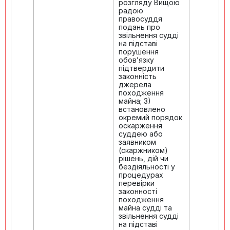
розгляду Вищою
радою
правосуддя
подань про
звільнення судді
на підставі
порушення
обов’язку
підтвердити
законність
джерела
походження
майна; 3)
встановлено
окремий порядок
оскарження
суддею або
заявником
(скаржником)
рішень, дій чи
бездіяльності у
процедурах
перевірки
законності
походження
майна судді та
звільнення судді
на підставі