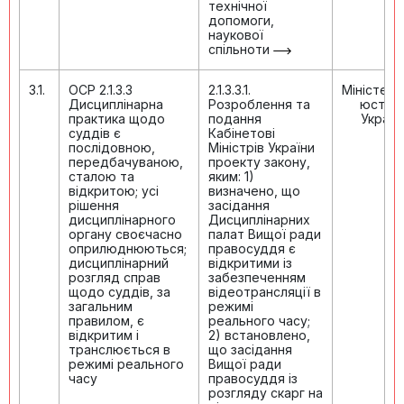
технічної
допомоги,
наукової
спільноти
3.1.
ОСР 2.1.3.3
2.1.3.3.1.
Міністер
Дисциплінарна
Розроблення та
юстиці
практика щодо
подання
Україн
суддів є
Кабінетові
послідовною,
Міністрів України
передбачуваною,
проекту закону,
сталою та
яким: 1)
відкритою; усі
визначено, що
рішення
засідання
дисциплінарного
Дисциплінарних
органу своєчасно
палат Вищої ради
оприлюднюються;
правосуддя є
дисциплінарний
відкритими із
розгляд справ
забезпеченням
щодо суддів, за
відеотрансляції в
загальним
режимі
правилом, є
реального часу;
відкритим і
2) встановлено,
транслюється в
що засідання
режимі реального
Вищої ради
часу
правосуддя із
розгляду скарг на