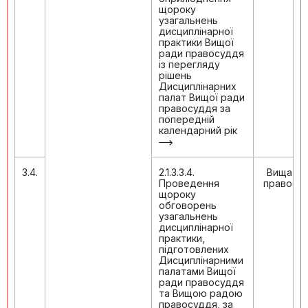
щороку
узагальнень
дисциплінарної
практики Вищої
ради правосуддя
із перегляду
рішень
Дисциплінарних
палат Вищої ради
правосуддя за
попередній
календарний рік
3.4.
2.1.3.3.4.
Вища ра
Проведення
правосу
щороку
обговорень
узагальнень
дисциплінарної
практики,
підготовлених
Дисциплінарними
палатами Вищої
ради правосуддя
та Вищою радою
правосуддя, за