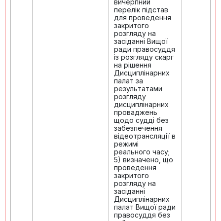
вичерпний
перелік підстав
для проведення
закритого
розгляду на
засіданні Вищої
ради правосуддя
із розгляду скарг
на рішення
Дисциплінарних
палат за
результатами
розгляду
дисциплінарних
проваджень
щодо судді без
забезпечення
відеотрансляції в
режимі
реального часу;
5) визначено, що
проведення
закритого
розгляду на
засіданні
Дисциплінарних
палат Вищої ради
правосуддя без