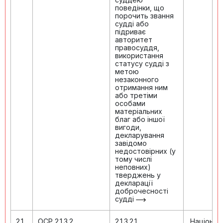
поведінки, що
порочить звання
судді або
підриває
авторитет
правосуддя,
використання
статусу судді з
метою
незаконного
отримання ним
або третіми
особами
матеріальних
благ або іншої
вигоди,
декларування
завідомо
недостовірних (у
тому числі
неповних)
тверджень у
декларації
доброчесності
судді
2.1.
ОСР 2.1.3.2
2.1.3.2.1.
Націонал