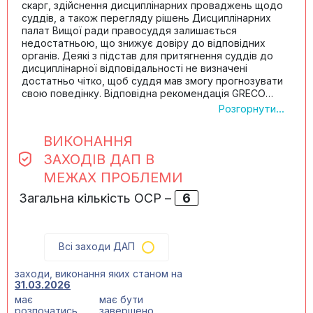
скарг, здійснення дисциплінарних проваджень щодо
суддів, а також перегляду рішень Дисциплінарних
палат Вищої ради правосуддя залишається
недостатньою, що знижує довіру до відповідних
органів. Деякі з підстав для притягнення суддів до
дисциплінарної відповідальності не визначені
достатньо чітко, щоб суддя мав змогу прогнозувати
свою поведінку. Відповідна рекомендація GRECO
залишається невиконаною.
Розгорнути...
На практиці виникають випадки, за яких судді, щодо
яких здійснюється дисциплінарне провадження, ще
ВИКОНАННЯ
до його завершення звільняються з посад на підставі
заяв про відставку. Також відсутні дієві механізми
ЗАХОДІВ ДАП В
підтримання високих стандартів поведінки суддями у
МЕЖАХ ПРОБЛЕМИ
відставці через обмежене коло підстав для
припинення відставки.
Загальна кількість ОСР –
6
Звільнення судді з посади у зв’язку з невиконанням
обов’язку щодо підтвердження законності джерел
походження майна є можливим лише внаслідок
дисциплінарного провадження, хоча після прийняття
Всі заходи ДАП
Закону України від 2 червня 2016 р. № 1401-VIII “Про
внесення змін до Конституції України (щодо
заходи, виконання яких станом на
правосуддя)” ця підстава для звільнення визначена
31.03.2026
окремо і є доцільним запровадження окремої
має
має бути
процедури для перевірки законності джерел
розпочатись
завершено