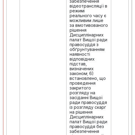
забезпечення
відеотрансляції в
режимі
реального часу є
можливим лише
за вмотивованого
рішення
Дисциплінарних
палат Вищої ради
правосуддя з
обґрунтуванням
наявності
відповідних
підстав,
визначених
законом; 6)
встановлено, що
проведення
закритого
розгляду на
засіданні Вищої
ради правосуддя
із розгляду скарг
на рішення
Дисциплінарних
палат Вищої ради
правосуддя без
забезпечення