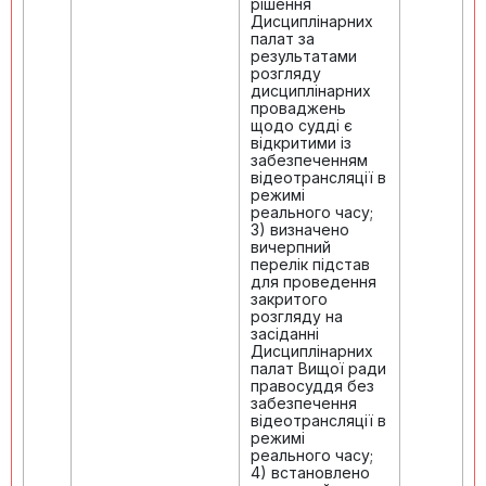
рішення
Дисциплінарних
палат за
результатами
розгляду
дисциплінарних
проваджень
щодо судді є
відкритими із
забезпеченням
відеотрансляції в
режимі
реального часу;
3) визначено
вичерпний
перелік підстав
для проведення
закритого
розгляду на
засіданні
Дисциплінарних
палат Вищої ради
правосуддя без
забезпечення
відеотрансляції в
режимі
реального часу;
4) встановлено