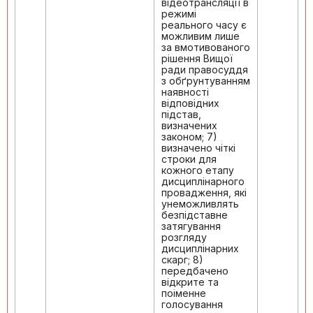
відеотрансляції в
режимі
реального часу є
можливим лише
за вмотивованого
рішення Вищої
ради правосуддя
з обґрунтуванням
наявності
відповідних
підстав,
визначених
законом; 7)
визначено чіткі
строки для
кожного етапу
дисциплінарного
провадження, які
унеможливлять
безпідставне
затягування
розгляду
дисциплінарних
скарг; 8)
передбачено
відкрите та
поіменне
голосування