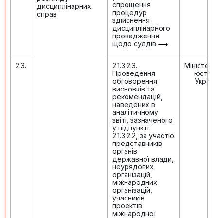
спрощення
дисциплінарних
процедур
справ
здійснення
дисциплінарного
провадження
щодо суддів
2.3.
2.1.3.2.3.
Міністер
Проведення
юстиці
обговорення
Україн
висновків та
рекомендацій,
наведених в
аналітичному
звіті, зазначеного
у підпункті
2.1.3.2.2, за участю
представників
органів
державної влади,
неурядових
організацій,
міжнародних
організацій,
учасників
проектів
міжнародної