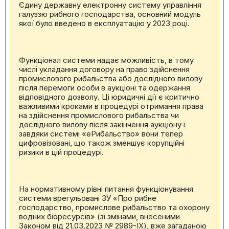
Єдину державну електронну систему управління
галуззю рибного господарства, основний модуль
якої було введено в експлуатацію у 2023 році.
Функціонал системи надає можливість, в тому
числі укладання договору на право здійснення
промислового рибальства або дослідного вилову
після перемоги особи в аукціоні та одержання
відповідного дозволу. Ці юридичні дії є критично
важливими кроками в процедурі отримання права
на здійснення промислового рибальства чи
дослідного вилову після закінчення аукціону і
завдяки системі «еРибальство» вони тепер
цифровізовані, що також зменшує корупційні
ризики в цій процедурі.
На нормативному рівні питання функціонування
системи врегульовані ЗУ «Про рибне
господарство, промислове рибальство та охорону
водних біоресурсів» (зі змінами, внесеними
Законом від 21.03.2023 № 2989-IX), вже загаданою