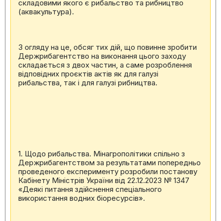
складовими якого є рибальство та рибництво
(аквакультура).
З огляду на це, обсяг тих дій, що повинне зробити
Держрибагентство на виконання цього заходу
складається з двох частин, а саме розроблення
відповідних проєктів актів як для галузі
рибальства, так і для галузі рибництва.
1. Щодо рибальства. Мінагрополітики спільно з
Держрибагентством за результатами попередньо
проведеного експерименту розробили постанову
Кабінету Міністрів України від 22.12.2023 № 1347
«Деякі питання здійснення спеціального
використання водних біоресурсів».