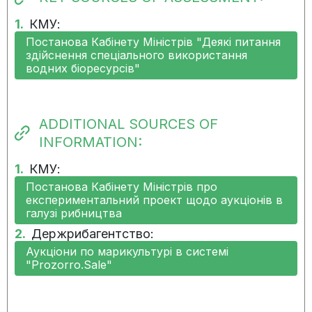
measure
1.
КМУ:
06.08.2025:
There is no progress in the
Постанова Кабінету Міністрів "Деякі питання
implementation of the
здійснення спеціального використання
measure
водних біоресурсів"
15.05.2025:
There is no progress in the
implementation of the
ADDITIONAL SOURCES OF
measure
INFORMATION:
05.02.2025:
There is no progress in the
1.
КМУ:
implementation of the
Постанова Кабінету Міністрів про
measure
експериментальний проект щодо аукціонів в
галузі рибництва
05.12.2024:
There is no progress in the
2.
Держрибагентство:
implementation of the
Аукціони по марикультурі в системі
measure
"Prozorro.Sale"
13.11.2024:
The measure was
implemented on time, but