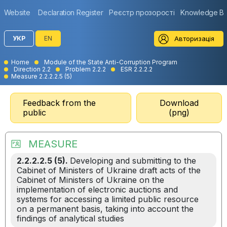
Website
Declaration Register
Реєстр прозорості
Knowledge B
Авторизація
УКР
EN
Home
Module of the State Anti-Corruption Program
Direction 2.2
Problem 2.2.2
ESR 2.2.2.2
Measure 2.2.2.2.5 (5)
Feedback from the
Download
public
(png)
MEASURE
2.2.2.2.5 (5).
Developing and submitting to the
Cabinet of Ministers of Ukraine draft acts of the
Cabinet of Ministers of Ukraine on the
implementation of electronic auctions and
systems for accessing a limited public resource
on a permanent basis, taking into account the
findings of analytical studies