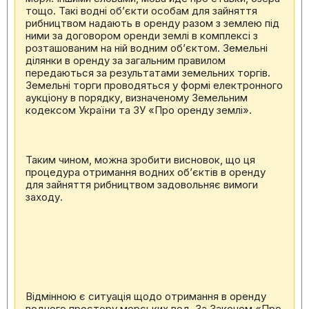
тощо. Такі водні об’єкти особам для зайняття
рибництвом надають в оренду разом з землею під
ними за договором оренди землі в комплексі з
розташованим на ній водним об’єктом. Земельні
ділянки в оренду за загальним правилом
передаються за результатами земельних торгів.
Земельні торги проводяться у формі електронного
аукціону в порядку, визначеному Земельним
кодексом України та ЗУ «Про оренду землі».
Таким чином, можна зробити висновок, що ця
процедура отримання водних об’єктів в оренду
для зайняття рибництвом задовольняє вимоги
заходу.
Відмінною є ситуація щодо отримання в оренду
водного простору морських вод. За Законом «Про