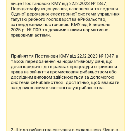
вище Постановою КМУ від 22.12.2023 № 1347,
Порядком функціонування, наповнення та ведення
Єдиної державної електронної системи управління
галуззю рибного господарства еРибальство,
затвердженим постановою КМУ від 8 вересня
2025 р. № 1109 та деякими іншими нормативно-
правовими актами.
Прийняття Постанови КМУ від 22.12.2023 № 1347, а
також передбачення на нормативному рівні, що
деякі юридичні дії в рамках процедури отримання
права на зайняття промисловим рибальством або
дослідним виловом здійснюються за допомогою
системи «еРибальство», достатньо, щоб вважати
захід виконаним в частині галузі рибальства.
2. Щодо рибництва ситуація є складнішою. Якщо в