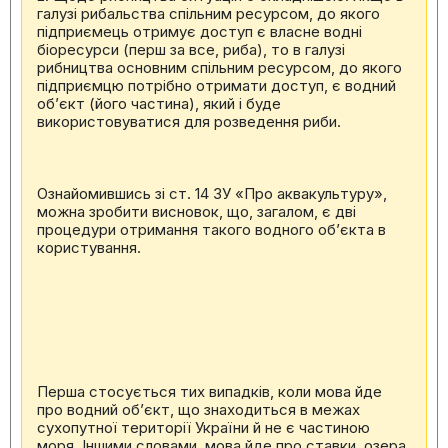
галузі рибальства спільним ресурсом, до якого
підприємець отримує доступ є власне водні
біоресурси (перш за все, риба), то в галузі
рибництва основним спільним ресурсом, до якого
підприємцю потрібно отримати доступ, є водний
об’єкт (його частина), який і буде
використовуватися для розведення риби.
Ознайомившись зі ст. 14 ЗУ «Про аквакультуру»,
можна зробити висновок, що, загалом, є дві
процедури отримання такого водного об’єкта в
користування.
Перша стосується тих випадків, коли мова йде
про водний об’єкт, що знаходиться в межах
сухопутної території України й не є частиною
моря. Іншими словами, мова йде про ставки, озера