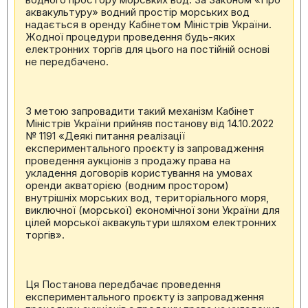
аквакультуру» водний простір морських вод
надається в оренду Кабінетом Міністрів України.
Жодної процедури проведення будь-яких
електронних торгів для цього на постійній основі
не передбачено.
З метою запровадити такий механізм Кабінет
Міністрів України прийняв постанову від 14.10.2022
№ 1191 «Деякі питання реалізації
експериментального проєкту із запровадження
проведення аукціонів з продажу права на
укладення договорів користування на умовах
оренди акваторією (водним простором)
внутрішніх морських вод, територіального моря,
виключної (морської) економічної зони України для
цілей морської аквакультури шляхом електронних
торгів».
Ця Постанова передбачає проведення
експериментального проєкту із запровадження