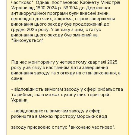
частково". Однак, постановою Кабінету Міністрів
України від 18.10.2024 р. № 1194 до Державної
антикорупційної програми були внесені зміни,
відповідно до яких, зокрема, строк завершення
виконання цього заходу був продовжений до
грудня 2025 року. У зв'язку з цим, статус
виконання цього заходу був змінений на
"Виконується".
Під час моніторингу у четвертому кварталі 2025
року у зв`язку з настанням дати завершення
виконання заходу та з огляду на стан виконання, а
саме:
- відповідність вимогам заходу у сфері рибальства
та рибництва в межах сухопутних територій
України;
- невідповідність вимогам заходу у сфері
рибництва в межах простору морських вод
заходу присвоєно статус "виконано частково".