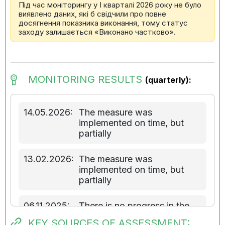
Під час моніторингу у І кварталі 2026 року не було
виявлено даних, які б свідчили про повне
досягнення показника виконання, тому статус
заходу залишається «Виконано частково».
MONITORING RESULTS
(quarterly):
14.05.2026:
The measure was
implemented on time, but
partially
13.02.2026:
The measure was
implemented on time, but
partially
06.11.2025:
There is no progress in the
implementation of the
KEY SOURCES OF ASSESSMENT: