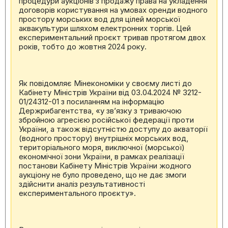
процедури аукціонів з продажу права на укладення
договорів користування на умовах оренди водного
простору морських вод для цілей морської
аквакультури шляхом електронних торгів. Цей
експериментальний проєкт тривав протягом двох
років, тобто до жовтня 2024 року.
Як повідомляє Мінекономіки у своєму листі до
Кабінету Міністрів України від 03.04.2024 № 3212-
01/24312-01 з посиланням на інформацію
Держрибагентства, «у зв’язку з триваючою
збройною агресією російської федерації проти
України, а також відсутністю доступу до акваторії
(водного простору) внутрішніх морських вод,
територіального моря, виключної (морської)
економічної зони України, в рамках реалізації
постанови Кабінету Міністрів України жодного
аукціону не було проведено, що не дає змоги
здійснити аналіз результативності
експериментального проєкту».