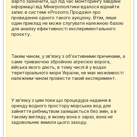
Варто зазначити, що під час моніторингу завдяки
інформації від Мінагрополітики вдалося віднайти
запис в системі «Prozorro.Продажі» про
проведення одного такого аукціону. Втім, лише
один приклад не може слугувати належною базою
для аналізу ефективності експериментального
проєкту.
Таким чином, у зв’язку з об’єктивними причинами, а
саме триваючою збройною агресією ворога,
війська якого діють, в тому числі й у водах
територіального моря України, не має можливості
належним чином провести такий експеримент.
У зв’язку з цим поки що процедура надання в
оренду водного простору морських вод для
зайняття рибництвом залишається без змін, а в
такому вигляду, в якому вона є зараз, вона не
задовольняє вимоги цього заходу.