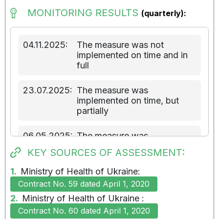
MONITORING RESULTS
(quarterly):
04.11.2025:
The measure was not
implemented on time and in
full
23.07.2025:
The measure was
implemented on time, but
partially
06.05.2025:
The measure was
implemented on time, but
KEY SOURCES OF ASSESSMENT:
partially
1.
Ministry of Health of Ukraine:
23.01.2025:
The measure was
Contract No. 59 dated April 1, 2020
implemented on time, but
2.
Ministry of Health of Ukraine :
partially
Contract No. 60 dated April 1, 2020