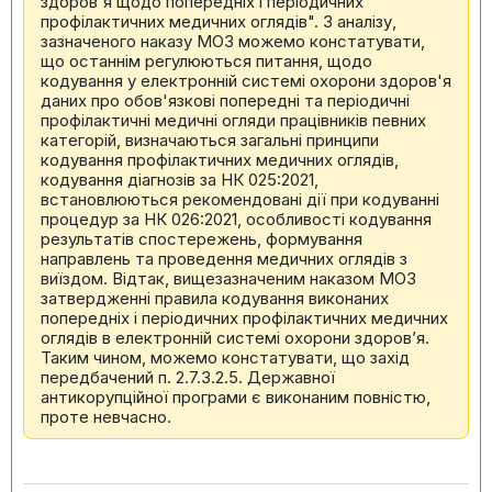
здоров'я щодо попередніх і періодичних
профілактичних медичних оглядів". З аналізу,
зазначеного наказу МОЗ можемо констатувати,
що останнім регулюються питання, щодо
кодування у електронній системі охорони здоров'я
даних про обов'язкові попередні та періодичні
профілактичні медичні огляди працівників певних
категорій, визначаються загальні принципи
кодування профілактичних медичних оглядів,
кодування діагнозів за НК 025:2021,
встановлюються рекомендовані дії при кодуванні
процедур за НК 026:2021, особливості кодування
результатів спостережень, формування
направлень та проведення медичних оглядів з
виїздом. Відтак, вищезазначеним наказом МОЗ
затвердженні правила кодування виконаних
попередніх і періодичних профілактичних медичних
оглядів в електронній системі охорони здоров’я.
Таким чином, можемо констатувати, що захід
передбачений п. 2.7.3.2.5. Державної
антикорупційної програми є виконаним повністю,
проте невчасно.