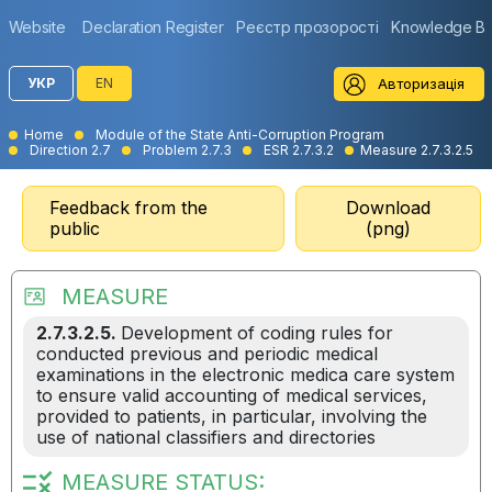
Website
Declaration Register
Реєстр прозорості
Knowledge B
Авторизація
УКР
EN
Home
Module of the State Anti-Corruption Program
Direction 2.7
Problem 2.7.3
ESR 2.7.3.2
Measure 2.7.3.2.5
Feedback from the
Download
public
(png)
MEASURE
2.7.3.2.5.
Development of coding rules for
conducted previous and periodic medical
examinations in the electronic medica care system
to ensure valid accounting of medical services,
provided to patients, in particular, involving the
use of national classifiers and directories
MEASURE STATUS: