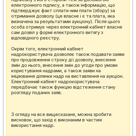
електронного підпису, а також інформацію, що
підтверджує факт сплати ним плати (збору) за
отримання дозволу (це власне і є та плата, яка
визначена за результатами аукціону). Після цього
особа отримує через електронний кабінет власне
сам дозвіл у формі електронного витягу з
відповідного реєстру.
Окрім того, електронний кабінет
надрокористувача дозволяє також подавати заяви
про продовження строку дії дозволу, внесення
змін до нього, внесення змін до угоди про умови
користування надрами, а також заяви на
ініціювання ділянки надр на виставлення на аукціон.
Електронний кабінет надрокористувача
передбачає також функцію відстеження стану
розгляду поданих заяв.
З огляду на все вищесказане, можна зробити
висновок, що захід є виконаним в частині
використання надр.