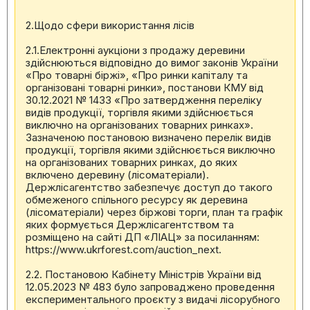
2.Щодо сфери використання лісів
2.1.Електронні аукціони з продажу деревини
здійснюються відповідно до вимог законів України
«Про товарні біржі», «Про ринки капіталу та
організовані товарні ринки», постанови КМУ від
30.12.2021 № 1433 «Про затвердження переліку
видів продукції, торгівля якими здійснюється
виключно на організованих товарних ринках».
Зазначеною постановою визначено перелік видів
продукції, торгівля якими здійснюється виключно
на організованих товарних ринках, до яких
включено деревину (лісоматеріали).
Держлісагентство забезпечує доступ до такого
обмеженого спільного ресурсу як деревина
(лісоматеріали) через біржові торги, план та графік
яких формується Держлісагентством та
розміщено на сайті ДП «ЛІАЦ» за посиланням:
https://www.ukrforest.com/auction_next.
2.2. Постановою Кабінету Міністрів України від
12.05.2023 № 483 було запроваджено проведення
експериментального проєкту з видачі лісорубного