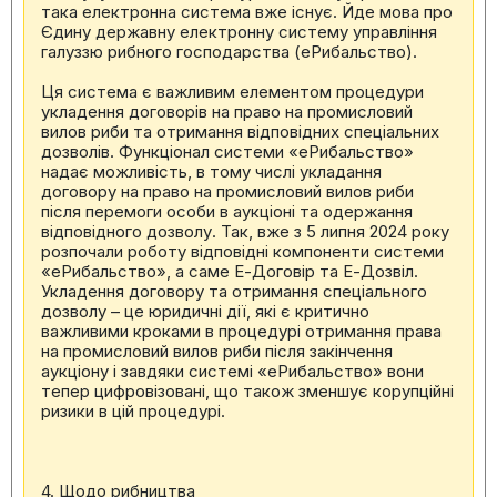
така електронна система вже існує. Йде мова про
Єдину державну електронну систему управління
галуззю рибного господарства (еРибальство).
Ця система є важливим елементом процедури
укладення договорів на право на промисловий
вилов риби та отримання відповідних спеціальних
дозволів. Функціонал системи «еРибальство»
надає можливість, в тому числі укладання
договору на право на промисловий вилов риби
після перемоги особи в аукціоні та одержання
відповідного дозволу. Так, вже з 5 липня 2024 року
розпочали роботу відповідні компоненти системи
«еРибальство», а саме Е-Договір та Е-Дозвіл.
Укладення договору та отримання спеціального
дозволу – це юридичні дії, які є критично
важливими кроками в процедурі отримання права
на промисловий вилов риби після закінчення
аукціону і завдяки системі «еРибальство» вони
тепер цифровізовані, що також зменшує корупційні
ризики в цій процедурі.
4. Щодо рибництва