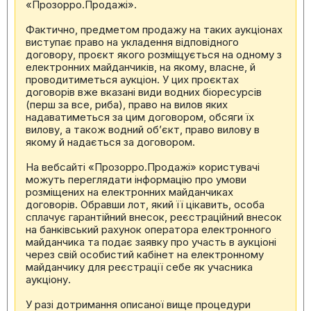
«Прозорро.Продажі».
Фактично, предметом продажу на таких аукціонах
виступає право на укладення відповідного
договору, проєкт якого розміщується на одному з
електронних майданчиків, на якому, власне, й
проводитиметься аукціон. У цих проєктах
договорів вже вказані види водних біоресурсів
(перш за все, риба), право на вилов яких
надаватиметься за цим договором, обсяги їх
вилову, а також водний об’єкт, право вилову в
якому й надається за договором.
На вебсайті «Прозорро.Продажі» користувачі
можуть переглядати інформацію про умови
розміщених на електронних майданчиках
договорів. Обравши лот, який її цікавить, особа
сплачує гарантійний внесок, реєстраційний внесок
на банківський рахунок оператора електронного
майданчика та подає заявку про участь в аукціоні
через свій особистий кабінет на електронному
майданчику для реєстрації себе як учасника
аукціону.
У разі дотримання описаної вище процедури