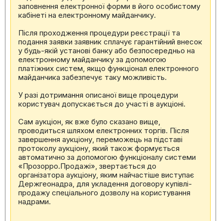
заповнення електронної форми в його особистому
кабінеті на електронному майданчику.
Після проходження процедури реєстрації та
подання заявки заявник сплачує гарантійний внесок
у будь-якій установі банку або безпосередньо на
електронному майданчику за допомогою
платіжних систем, якщо функціонал електронного
майданчика забезпечує таку можливість.
У разі дотримання описаної вище процедури
користувач допускається до участі в аукціоні.
Сам аукціон, як вже було сказано вище,
проводиться шляхом електронних торгів. Після
завершення аукціону, переможець на підставі
протоколу аукціону, який також формується
автоматично за допомогою функціоналу системи
«Прозорро.Продажі», звертається до
організатора аукціону, яким найчастіше виступає
Держгеонадра, для укладення договору купівлі-
продажу спеціального дозволу на користування
надрами.