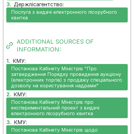
3.
Держлісагентство:
implementation of the
Послуга з видачі електронного лісорубного
measure
квитка
05.02.2025:
There is progress in the
implementation of the
measure
ADDITIONAL SOURCES OF
INFORMATION:
05.12.2024:
There is progress in the
1.
КМУ:
implementation of the
measure
Постанова Кабінету Міністрів "Про
затвердження Порядку проведення аукціону
(електронних торгів) з продажу спеціального
14.11.2024:
There is progress in the
дозволу на користування надрами"
implementation of the
2.
КМУ:
measure
Постанова Кабінету Міністрів про
експериментальний проект з видачі
15.08.2024:
There is progress in the
електронного лісорубного квитка
implementation of the
3.
КМУ:
measure
Постанова Кабінету Міністрів щодо