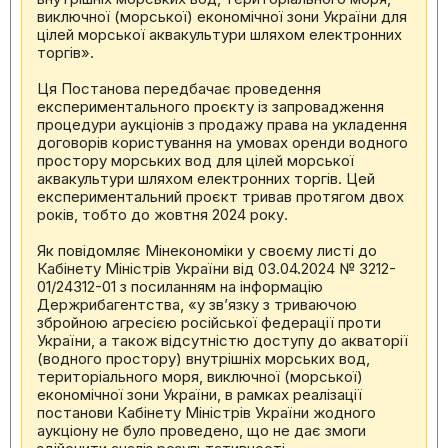
виключної (морської) економічної зони України для
цілей морської аквакультури шляхом електронних
торгів».
Ця Постанова передбачає проведення
експериментального проєкту із запровадження
процедури аукціонів з продажу права на укладення
договорів користування на умовах оренди водного
простору морських вод для цілей морської
аквакультури шляхом електронних торгів. Цей
експериментальний проєкт тривав протягом двох
років, тобто до жовтня 2024 року.
Як повідомляє Мінекономіки у своєму листі до
Кабінету Міністрів України від 03.04.2024 № 3212-
01/24312-01 з посиланням на інформацію
Держрибагентства, «у зв’язку з триваючою
збройною агресією російської федерації проти
України, а також відсутністю доступу до акваторії
(водного простору) внутрішніх морських вод,
територіального моря, виключної (морської)
економічної зони України, в рамках реалізації
постанови Кабінету Міністрів України жодного
аукціону не було проведено, що не дає змоги