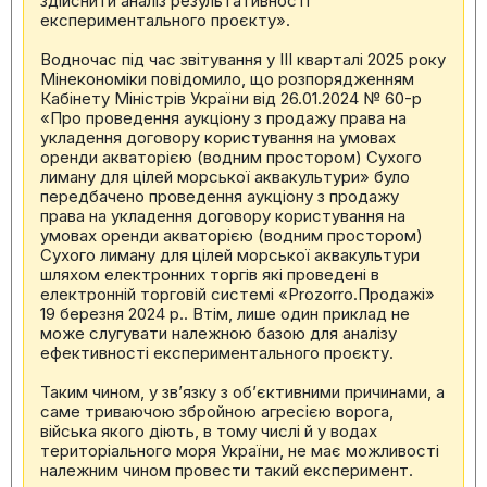
здійснити аналіз результативності
експериментального проєкту».
Водночас під час звітування у ІІІ кварталі 2025 року
Мінекономіки повідомило, що розпорядженням
Кабінету Міністрів України від 26.01.2024 № 60-р
«Про проведення аукціону з продажу права на
укладення договору користування на умовах
оренди акваторією (водним простором) Сухого
лиману для цілей морської аквакультури» було
передбачено проведення аукціону з продажу
права на укладення договору користування на
умовах оренди акваторією (водним простором)
Сухого лиману для цілей морської аквакультури
шляхом електронних торгів які проведені в
електронній торговій системі «Prozorro.Продажі»
19 березня 2024 р.. Втім, лише один приклад не
може слугувати належною базою для аналізу
ефективності експериментального проєкту.
Таким чином, у зв’язку з об’єктивними причинами, а
саме триваючою збройною агресією ворога,
війська якого діють, в тому числі й у водах
територіального моря України, не має можливості
належним чином провести такий експеримент.