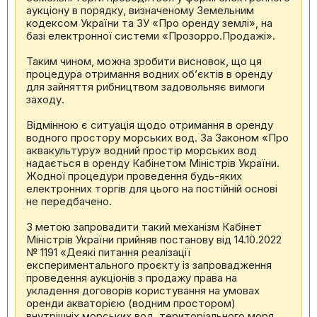
аукціону в порядку, визначеному Земельним
кодексом України та ЗУ «Про оренду землі», на
базі електронної системи «Прозорро.Продажі».
Таким чином, можна зробити висновок, що ця
процедура отримання водних об’єктів в оренду
для зайняття рибництвом задовольняє вимоги
заходу.
Відмінною є ситуація щодо отримання в оренду
водного простору морських вод. За Законом «Про
аквакультуру» водний простір морських вод
надається в оренду Кабінетом Міністрів України.
Жодної процедури проведення будь-яких
електронних торгів для цього на постійній основі
не передбачено.
З метою запровадити такий механізм Кабінет
Міністрів України прийняв постанову від 14.10.2022
№ 1191 «Деякі питання реалізації
експериментального проєкту із запровадження
проведення аукціонів з продажу права на
укладення договорів користування на умовах
оренди акваторією (водним простором)
внутрішніх морських вод, територіального моря,