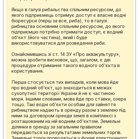
Якщо в галузі рибальства спільним ресурсом, до
якого підприємець отримує доступ є власне водні
біоресурси (перш за все, риба), то в галузі
рибництва основним спільним ресурсом, до якого
підприємцю потрібно отримати доступ, є водний
об’єкт (його частина), який і буде
використовуватися для розведення риби.
Ознайомившись зі ст. 14 ЗУ «Про аквакультуру»,
можна зробити висновок, що, загалом, є дві
процедури отримання такого водного об’єкта в
користування.
Перша стосується тих випадків, коли мова йде
про водний об’єкт, що знаходиться в межах
сухопутної території України й не є частиною
моря. Іншими словами, мова йде про ставки, озера
тощо. Такі водні об’єкти особам для зайняття
рибництвом надають в оренду разом з землею під
ними за договором оренди землі в комплексі з
розташованим на ній водним об’єктом. Земельні
ділянки в оренду за загальним правилом
передаються за результатами земельних торгів.
Земельні торги проводяться у формі електронного