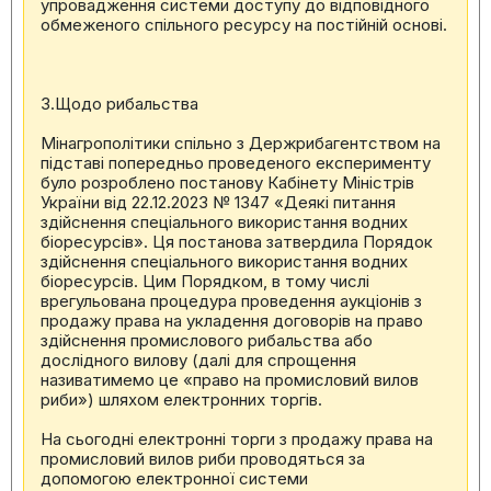
упровадження системи доступу до відповідного
обмеженого спільного ресурсу на постійній основі.
3.Щодо рибальства
Мінагрополітики спільно з Держрибагентством на
підставі попередньо проведеного експерименту
було розроблено постанову Кабінету Міністрів
України від 22.12.2023 № 1347 «Деякі питання
здійснення спеціального використання водних
біоресурсів». Ця постанова затвердила Порядок
здійснення спеціального використання водних
біоресурсів. Цим Порядком, в тому числі
врегульована процедура проведення аукціонів з
продажу права на укладення договорів на право
здійснення промислового рибальства або
дослідного вилову (далі для спрощення
називатимемо це «право на промисловий вилов
риби») шляхом електронних торгів.
На сьогодні електронні торги з продажу права на
промисловий вилов риби проводяться за
допомогою електронної системи