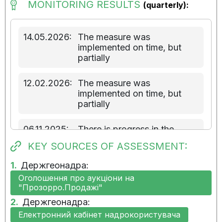
MONITORING RESULTS
(quarterly):
14.05.2026:
The measure was
implemented on time, but
partially
12.02.2026:
The measure was
implemented on time, but
partially
06.11.2025:
There is progress in the
implementation of the
KEY SOURCES OF ASSESSMENT:
measure
1.
Держгеонадра:
08.08.2025:
There is progress in the
Оголошення про аукціони на
implementation of the
"Прозорро.Продажі"
measure
2.
Держгеонадра:
Електронний кабінет надрокористувача
15.05.2025:
There is progress in the