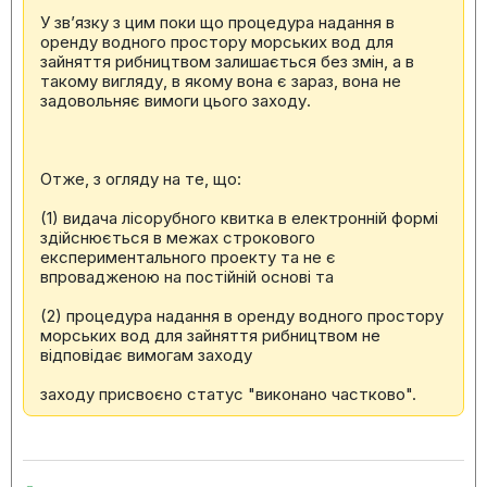
У зв’язку з цим поки що процедура надання в
оренду водного простору морських вод для
зайняття рибництвом залишається без змін, а в
такому вигляду, в якому вона є зараз, вона не
задовольняє вимоги цього заходу.
Отже, з огляду на те, що:
(1) видача лісорубного квитка в електронній формі
здійснюється в межах строкового
експериментального проекту та не є
впровадженою на постійній основі та
(2) процедура надання в оренду водного простору
морських вод для зайняття рибництвом не
відповідає вимогам заходу
заходу присвоєно статус "виконано частково".