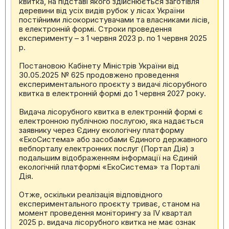
квитка, на підставі якого здійснюється заготівля
деревини від усіх видів рубок у лісах України
постійними лісокористувачами та власниками лісів,
в електронній формі. Строки проведення
експерименту – з 1 червня 2023 р. по 1 червня 2025
р.
Постановою Кабінету Міністрів України від
30.05.2025 № 625 продовжено проведення
експериментального проєкту з видачі лісорубного
квитка в електронній формі до 1 червня 2027 року.
Видача лісорубного квитка в електронній формі є
електронною публічною послугою, яка надається
заявнику через Єдину екологічну платформу
«ЕкоСистема» або засобами Єдиного державного
вебпорталу електронних послуг (Портал Дія) з
подальшим відображенням інформації на Єдиній
екологічній платформі «ЕкоСистема» та Порталі
Дія.
Отже, оскільки реалізація відповідного
експериментального проєкту триває, станом на
момент проведення моніторингу за IV квартал
2025 р. видача лісорубного квитка не має ознак