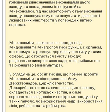
головними рівнозначними виконавцями цього
заходу, та покладенням їхніх функцій на
Мінекономіки, під час моніторингу стану виконання
заходу враховуватимуться результати діяльності
ліквідованих міністерств у попередніх звітних
періодах.
Мінекономіки, зважаючи на передані від
Міндовкілля та Мінагрополітики функції, є органом,
що формує та реалізує державну політику у таких
сферах, що стосуються змісту заходу:
раціональне використання надр, лісів, рибальство
та рибництво (аквакультура).
З огляду на це, обсяг тих дій, що повинні зробити
Мінекономіки та підпорядковані йому
Держгеонадра, Держлісагентство,
Держрибагентство на виконання цього заходу,
складається з чотирьох частин, а саме
впровадження відповідних цифрових продуктів у
таких галузях, як використання надр, використання
лісів, рибальства та рибництва.