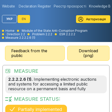
Website
Declaration Register
Реєстр прозорості
Knowledge B
Авторизація
УКР
EN
Home
Module of the State Anti-Corruption Program
Direction 2.2
Problem 2.2.2
ESR 2.2.2.2
Measure 2.2.2.2.6 (1)
Feedback from the
Download
public
(png)
MEASURE
2.2.2.2.6 (1).
Implementing electronic auctions
and systems for accessing a limited public
resource on a permanent basis and fully
MEASURE STATUS:
Partially implemented