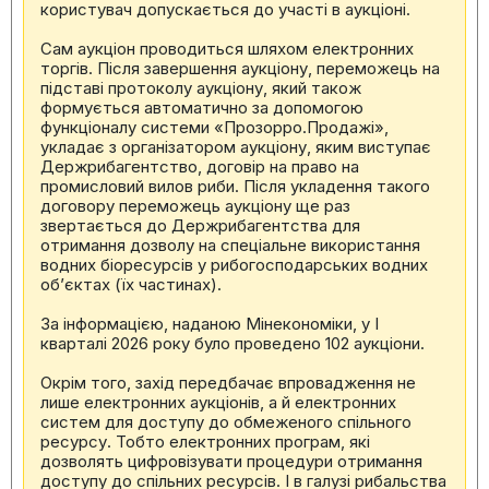
користувач допускається до участі в аукціоні.
Сам аукціон проводиться шляхом електронних
торгів. Після завершення аукціону, переможець на
підставі протоколу аукціону, який також
формується автоматично за допомогою
функціоналу системи «Прозорро.Продажі»,
укладає з організатором аукціону, яким виступає
Держрибагентство, договір на право на
промисловий вилов риби. Після укладення такого
договору переможець аукціону ще раз
звертається до Держрибагентства для
отримання дозволу на спеціальне використання
водних біоресурсів у рибогосподарських водних
об’єктах (їх частинах).
За інформацією, наданою Мінекономіки, у I
кварталі 2026 року було проведено 102 аукціони.
Окрім того, захід передбачає впровадження не
лише електронних аукціонів, а й електронних
систем для доступу до обмеженого спільного
ресурсу. Тобто електронних програм, які
дозволять цифровізувати процедури отримання
доступу до спільних ресурсів. І в галузі рибальства