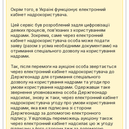
Окрім того, в Україні функціонує електронний
кабінет надрокористувача.
Цей сервіс був розроблений задля цифровізації
деяких процесів, пов’язаних з користуванням
надрами. Зокрема, саме через електронний
кабінет надрокористувача особа може подати
заяву (разом з усіма необхідними документами) на
отримання спеціального дозволу на користування
надрами.
Так, після перемоги на аукціоні особа звертається
через електронний кабінет надрокористувача до
Держгеонадр для отримання спеціального
дозволу на користування надрами та угоди про
умови користування надрами. Одержавши таке
звернення уповноважена особа Держгеонадр
надсилає, знову ж таки, через електронний кабінет
надрокористувача угоду про умови користування
надрами, яка вже підписана зі сторони
Держгеонадр за допомогою електронного
підпису. У відповідь переможець аукціону також
через електронний кабінет надсилає цю ж угоду
підписану з його сторони теж за допомогою