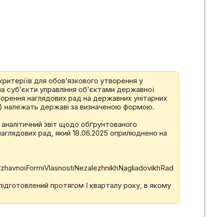
критеріїв для обов’язкового утворення у
а суб’єкти управління об’єктами державної
орення наглядових рад на державних унітарних
ок) належать державі за визначеною формою.
 аналітичний звіт щодо обґрунтованого
аглядових рад, який 18.06.2025 оприлюднено на
rzhavnoiFormiVlasnostiNezalezhnikhNagliadovikhRad
 підготовлений протягом І кварталу року, в якому