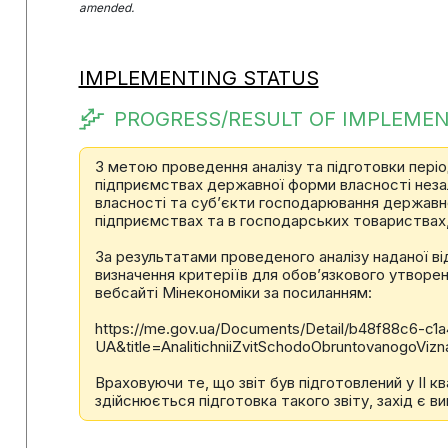
amended.
IMPLEMENTING STATUS
PROGRESS/RESULT OF IMPLEMEN
З метою проведення аналізу та підготовки періо
підприємствах державної форми власності незал
власності та суб’єкти господарювання державно
підприємствах та в господарських товариствах, 
За результатами проведеного аналізу наданої в
визначення критеріїв для обов’язкового утворе
вебсайті Мінекономіки за посиланням:
https://me.gov.ua/Documents/Detail/b48f88c6-c1
UA&title=AnalitichniiZvitSchodoObruntovanogoViz
Враховуючи те, що звіт був підготовлений у ІІ кв
здійснюється підготовка такого звіту, захід є в