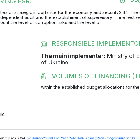
VING ESR:
PR
tities of strategic importance for the economy and security
2.4.1. The
 independent audit and the establishment of supervisory
ineffectiv
count the level of corruption risks and the level of
RESPONSIBLE IMPLEMENT
The main implementer:
Ministry of 
of Ukraine
VOLUMES OF FINANCING (T
within the established budget allocations for the
ic.
kraine No. 1194
On Amendments to the State Anti-Corruption Programme for 202