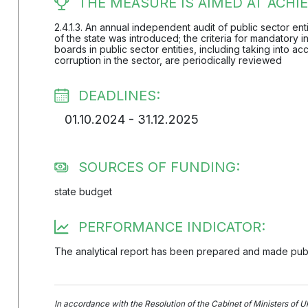
THE MEASURE IS AIMED AT ACHIE
2.4.1.3. An annual independent audit of public sector en
of the state was introduced; the criteria for mandatory
boards in public sector entities, including taking into ac
corruption in the sector, are periodically reviewed
DEADLINES:
01.10.2024 - 31.12.2025
SOURCES OF FUNDING:
state budget
PERFORMANCE INDICATOR:
The analytical report has been prepared and made publ
In accordance with the Resolution of the Cabinet of Ministers of U