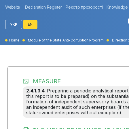
Website
Declaration Register
Реєстр прозорості
Knowledge
УКР
EN
Home
Module of the State Anti-Corruption Program
Direction 
MEASURE
2.4.1.3.4.
Preparing a periodic analytical report
this report is to be prepared) on the substantia
formation of independent supervisory boards 
an independent audit of such enterprises (if th
state-owned enterprises without exception)