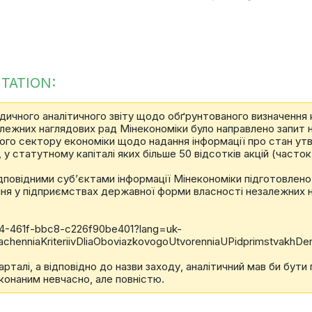
TATION:
дичного аналітичного звіту щодо обґрунтованого визначення 
ежних наглядових рад Мінекономіки було направлено запит н
го сектору економіки щодо надання інформації про стан утв
у статутному капіталі яких більше 50 відсотків акцій (част
ідповідними суб’єктами інформації Мінекономіки підготовлено
ння у підприємствах державної форми власності незалежних н
a4-461f-bbc8-c226f90be401?lang=uk-
nachenniaKriteriivDliaOboviazkovogoUtvorenniaUPidprimstvakhDe
арталі, а відповідно до назви заходу, аналітичний мав би бути
иконаним невчасно, але повністю.