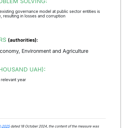
OBLEM SOLVING:
 existing governance model at public sector entities is
e, resulting in losses and corruption
ORS
(authorities):
Economy, Environment and Agriculture
HOUSAND UAH):
 relevant year
3-2025
dated 18 October 2024, the content of the measure was