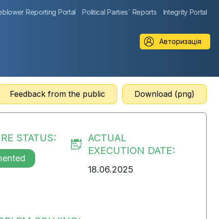
eblower Reporting Portal
Political Parties` Reports
Integrity Portal
Авторизація
Feedback from the public
Download (png)
RE STATUS:
ACTUAL
EXECUTION DATE:
mented
18.06.2025