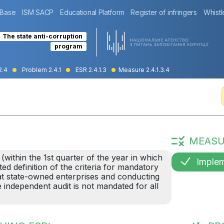
 Base
ISM SACP
Educational Platform
Register of infringers
Whistl
The state anti-corruption
program
2.4
Problem 2.4.1
ESR 2.4.1.3
Measure 2.4.1.3.4
MEASU
 (within the 1st quarter of the year in which
Imple
ted definition of the criteria for mandatory
at state-owned enterprises and conducting
e independent audit is not mandated for all