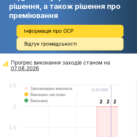
рішення, а також рішення про
преміювання
Інформація про ОСР
Відгук громадськості
Прогрес виконання заходів станом на
07.08.2026
Chart
2.5
Заплановано виконати
31.03.2026
Bar chart with 3 data series.
Виконано частково
View as data table, Chart
The chart has 1 X axis displaying categories.
Виконано
2
2
2
2
2
2
The chart has 1 Y axis displaying Values. Data ranges from 0 to 2.
2
1.5