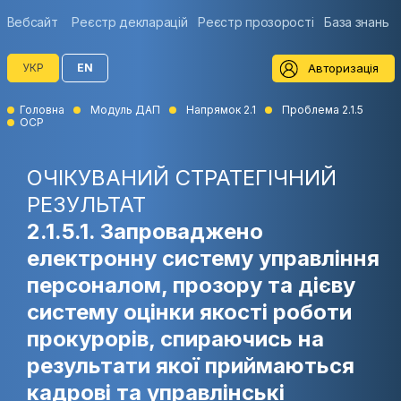
Вебсайт
Реєстр декларацій
Реєстр прозорості
База знань
Авторизація
УКР
EN
Головна
Модуль ДАП
Напрямок 2.1
Проблема 2.1.5
ОСР
ОЧІКУВАНИЙ СТРАТЕГІЧНИЙ
РЕЗУЛЬТАТ
2.1.5.1. Запроваджено
електронну систему управління
персоналом, прозору та дієву
систему оцінки якості роботи
прокурорів, спираючись на
результати якої приймаються
кадрові та управлінські