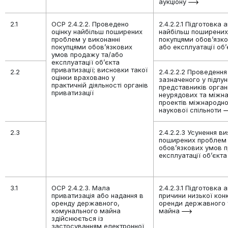
аукціону
2.1
ОСР 2.4.2.2. Проведено
2.4.2.2.1 Підготовка 
оцінку найбільш поширених
найбільш поширених
проблем у виконанні
покупцями обов’язк
покупцями обов’язкових
або експлуатації об
умов продажу та/або
експлуатації об’єкта
приватизації; висновки такої
2.2
2.4.2.2.2 Проведення
оцінки враховано у
зазначеного у підпунк
практичній діяльності органів
представників орган
приватизації
неурядових та міжна
проектів міжнародно
наукової спільноти
2.3
2.4.2.2.3 Усунення в
поширених проблем 
обов’язкових умов 
експлуатації об’єкт
3.1
ОСР 2.4.2.3. Мала
2.4.2.3.1 Підготовка 
приватизація або надання в
причини низької конк
оренду державного,
оренди державного 
комунального майна
майна
здійснюється із
застосуванням електронної