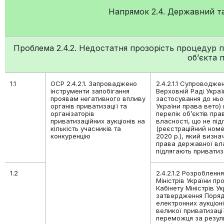
Напрямок 2.4. Державний т
Проблема 2.4.2. Недостатня прозорість процедур 
об’єкта 
1.1
ОСР 2.4.2.1. Запроваджено
2.4.2.1.1 Супроводже
інструменти запобігання
Верховній Раді Украї
проявам негативного впливу
застосування до нь
органів приватизації та
України права вето)
організаторів
перелік об’єктів пр
приватизаційних аукціонів на
власності, що не під
кількість учасників та
(реєстраційний номе
конкуренцію
2020 р.), який визна
права державної вла
підлягають приватиз
1.2
2.4.2.1.2 Розробленн
Міністрів України пр
Кабінету Міністрів У
затвердження Поряд
електронних аукціон
великої приватизаці
переможця за резул