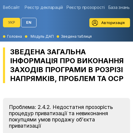
Вебсайт
Реєстр декларацій
Реєстр прозорості
База знань
Авторизація
УКР
EN
Головна
Модуль ДАП
Зведена таблиця
ЗВЕДЕНА ЗАГАЛЬНА
ІНФОРМАЦІЯ ПРО ВИКОНАННЯ
ЗАХОДІВ ПРОГРАМИ В РОЗРІЗІ
НАПРЯМКІВ, ПРОБЛЕМ ТА ОСР
Проблема: 2.4.2. Недостатня прозорість
процедур приватизації та невиконання
покупцями умов продажу об’єкта
приватизації