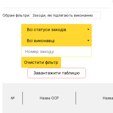
Обрані фільтри:
Заходи, які підлягають виконанню
Всі статуси заходів
Всі виконавці
Очистити фільтр
Завантажити таблицю
№
Назва ОСР
Назва