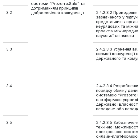
системи “Prozorro.Sale” та
дотриманням принципів
3.2
2.4.2.3.2 Проведення
добросовісної конкуренції
зазначеного у підпунк
представників орган
неурядових та міжна
проектів міжнародно
наукової спільноти
3.3
2.4.2.3.3 Усунення в
низької конкуренції 
державного та ком
3.4
2.4.2.3.4 Розроблен
порядку обміну дан
системою “Prozorro.
платформою управлі
державної власност
передане або перед
3.5
2.4.2.3.5 Забезпечен
технічної можливост
електронною системо
онлайн-платформою 