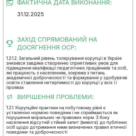
ФАКТИЧНА ДАТА ВИКОНАННЯ:
31.12.2025
ЗАХІД СПРЯМОВАНИЙ НА
ДОСЯГНЕННЯ ОСР:
1.2.1.2. Загальний рівень толерування корупції в Україні
знизився завдяки створенню сприятливих умов для
підвищення кваліфікації педагогічних працівників та осіб,
які працюють з населенням, зокрема з питань
академічної доброчесності та формування у здобувачів
освіти ставлення нетерпимості до корупції у всіх її
проявах
ВИРІШЕННЯ ПРОБЛЕМИ:
1.2.1. Корупційні практики на побутовому рівні є
усталеною нормою поведінки і не сприймаються як
порушення моральних чи правових норм. З боку
населення відсутній стійкий запит (вимога) до публічних
осіб щодо дотримання ними визначених правил етичної
поведінки та доброчесності