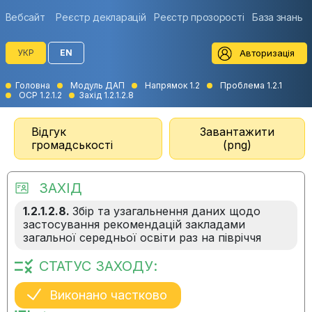
Вебсайт
Реєстр декларацій
Реєстр прозорості
База знань
Авторизація
УКР
EN
Головна
Модуль ДАП
Напрямок 1.2
Проблема 1.2.1
ОСР 1.2.1.2
Захід 1.2.1.2.8
Відгук
Завантажити
громадськості
(png)
ЗАХІД
1.2.1.2.8.
Збір та узагальнення даних щодо
застосування рекомендацій закладами
загальної середньої освіти раз на півріччя
СТАТУС ЗАХОДУ:
Виконано частково