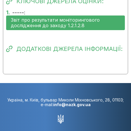
КЛЮЧОВІ ДЖЕРЕЛА ОЦІНКИ:
розпочато
1.
-----:
Звіт про результати моніторингового
24.04.2025:
Виконання заходу не
дослідження до заходу 1.2.1.2.8
розпочато
30.01.2025:
Виконання заходу не
розпочато
ДОДАТКОВІ ДЖЕРЕЛА ІНФОРМАЦІЇ:
Україна, м. Київ, бульвар Миколи Міхновського, 28, 01103;
e-mail:
info@nazk.gov.ua