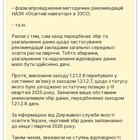
- форм впровадження методичних рекомендацій
НАЗК «Освітній навігатор» в ЗЗСО;
- та ін.
Разом з тим, сам захід передбачає збір та
узагальнення даних щодо застосування
рекомендацій закладами загальної середньої
освіти раз на півріччя. Тобто збирання,
узагальнення та надсилання відповідних даних
мало бути здійснено двічі.
Проте, виконання заходу 1.2.1.2.8 перебувало у
системно зв’язку із заходом 1.2.1.2.7, щодо статусу
якого було узгоджено остаточну позицію у III
кварталі 2025 року. Зазначені вище обставини
унеможливили збір даних, передбачених заходом
1.2.1.2.8 двічі.
За інформацією від Державної служби якості
освіти в Україні, черговий збір даних заплановано
до кінця I півріччя 2026 року.
Таким чином, зважаючи на ступінь відповідності