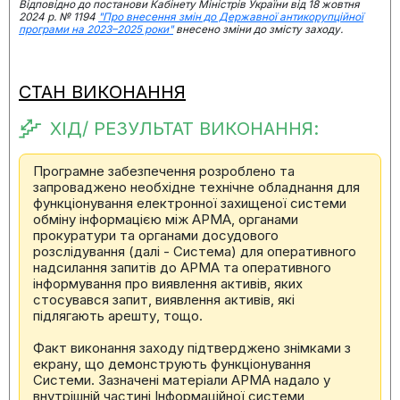
Відповідно до постанови Кабінету Міністрів України від 18 жовтня
2024 р. № 1194
"Про внесення змін до Державної антикорупційної
програми на 2023–2025 роки"
внесено зміни до змісту заходу.
СТАН ВИКОНАННЯ
ХІД/ РЕЗУЛЬТАТ ВИКОНАННЯ:
Програмне забезпечення розроблено та
запроваджено необхідне технічне обладнання для
функціонування електронної захищеної системи
обміну інформацією між АРМА, органами
прокуратури та органами досудового
розслідування (далі - Система) для оперативного
надсилання запитів до АРМА та оперативного
інформування про виявлення активів, яких
стосувався запит, виявлення активів, які
підлягають арешту, тощо.
Факт виконання заходу підтверджено знімками з
екрану, що демонструють функціонування
Системи. Зазначені матеріали АРМА надало у
внутрішній частині Інформаційної системи