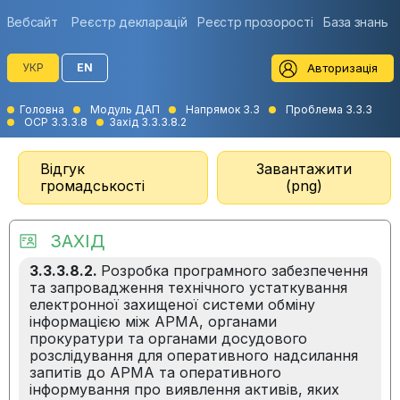
Вебсайт
Реєстр декларацій
Реєстр прозорості
База знань
Авторизація
УКР
EN
Головна
Модуль ДАП
Напрямок 3.3
Проблема 3.3.3
ОСР 3.3.3.8
Захід 3.3.3.8.2
Відгук
Завантажити
громадськості
(png)
ЗАХІД
3.3.3.8.2.
Розробка програмного забезпечення
та запровадження технічного устаткування
електронної захищеної системи обміну
інформацією між АРМА, органами
прокуратури та органами досудового
розслідування для оперативного надсилання
запитів до АРМА та оперативного
інформування про виявлення активів, яких