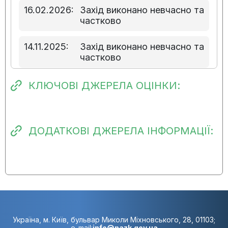
16.02.2026:
Захід виконано невчасно та
частково
14.11.2025:
Захід виконано невчасно та
частково
07.08.2025:
Захід не виконано
КЛЮЧОВІ ДЖЕРЕЛА ОЦІНКИ:
24.04.2025:
Виконання заходу
розпочато вчасно
ДОДАТКОВІ ДЖЕРЕЛА ІНФОРМАЦІЇ:
30.01.2025:
Виконання заходу
розпочато вчасно
Україна, м. Київ, бульвар Миколи Міхновського, 28, 01103;
e-mail:
info@nazk.gov.ua