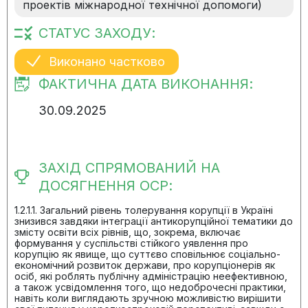
проектів міжнародної технічної допомоги)
СТАТУС ЗАХОДУ:
Виконано частково
ФАКТИЧНА ДАТА ВИКОНАННЯ:
30.09.2025
ЗАХІД СПРЯМОВАНИЙ НА
ДОСЯГНЕННЯ ОСР:
1.2.1.1. Загальний рівень толерування корупції в Україні
знизився завдяки інтеграції антикорупційної тематики до
змісту освіти всіх рівнів, що, зокрема, включає
формування у суспільстві стійкого уявлення про
корупцію як явище, що суттєво сповільнює соціально-
економічний розвиток держави, про корупціонерів як
осіб, які роблять публічну адміністрацію неефективною,
а також усвідомлення того, що недоброчесні практики,
навіть коли виглядають зручною можливістю вирішити