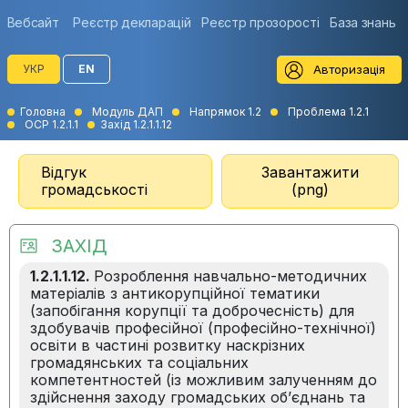
Вебсайт
Реєстр декларацій
Реєстр прозорості
База знань
Авторизація
УКР
EN
Головна
Модуль ДАП
Напрямок 1.2
Проблема 1.2.1
ОСР 1.2.1.1
Захід 1.2.1.1.12
Відгук
Завантажити
громадськості
(png)
ЗАХІД
1.2.1.1.12.
Розроблення навчально-методичних
матеріалів з антикорупційної тематики
(запобігання корупції та доброчесність) для
здобувачів професійної (професійно-технічної)
освіти в частині розвитку наскрізних
громадянських та соціальних
компетентностей (із можливим залученням до
здійснення заходу громадських об’єднань та