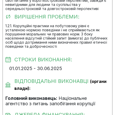
свої питання у короткостроковій перспективі, завжди є
невигідними для людини та суспільства у
середньостроковій та довгостроковій перспективі
ВИРІШЕННЯ ПРОБЛЕМИ:
1.2.1. Корупційні практики на побутовому рівні є
усталеною нормою поведінки і не сприймаються як
порушення моральних чи правових норм. З боку
населення відсутній стійкий запит (вимога) до публічних
осіб щодо дотримання ними визначених правил етичної
поведінки та доброчесності
СТРОКИ ВИКОНАННЯ:
01.01.2025 - 30.06.2025
ВІДПОВІДАЛЬНІ ВИКОНАВЦІ
(органи
влади):
Головний виконавець:
Національне
агентство з питань запобігання корупції
ДЖЕРЕЛА ФІНАНСУВАННЯ: