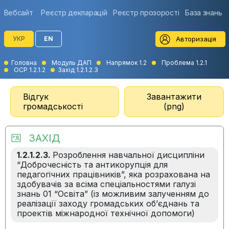
Вебсайт
Реєстр декларацій
Реєстр прозорості
База знань
Авторизація
УКР
EN
Головна
Модуль ДАП
Напрямок 1.2
Проблема 1.2.1
ОСР 1.2.1.2
Захід 1.2.1.2.3
Відгук
Завантажити
громадськості
(png)
ЗАХІД
1.2.1.2.3.
Розроблення навчальної дисципліни
“Доброчесність та антикорупція для
педагогічних працівників”, яка розрахована на
здобувачів за всіма спеціальностями галузі
знань 01 “Освіта” (із можливим залученням до
реалізації заходу громадських об’єднань та
проектів міжнародної технічної допомоги)