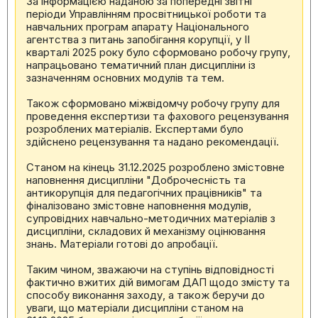
За інформацією наданою за попередні звітні
періоди Управлінням просвітницької роботи та
навчальних програм апарату Національного
агентства з питань запобігання корупції, у ІІ
кварталі 2025 року було сформовано робочу групу,
напрацьовано тематичний план дисципліни із
зазначенням основних модулів та тем.
Також сформовано міжвідомчу робочу групу для
проведення експертизи та фахового рецензування
розроблених матеріалів. Експертами було
здійснено рецензування та надано рекомендації.
Станом на кінець 31.12.2025 розроблено змістовне
наповнення дисципліни "Доброчесність та
антикорупція для педагогічних працівників" та
фіналізовано змістовне наповнення модулів,
супровідних навчально-методичних матеріалів з
дисципліни, складових й механізму оцінювання
знань. Матеріали готові до апробації.
Таким чином, зважаючи на ступінь відповідності
фактично вжитих дій вимогам ДАП щодо змісту та
способу виконання заходу, а також беручи до
уваги, що матеріали дисципліни станом на