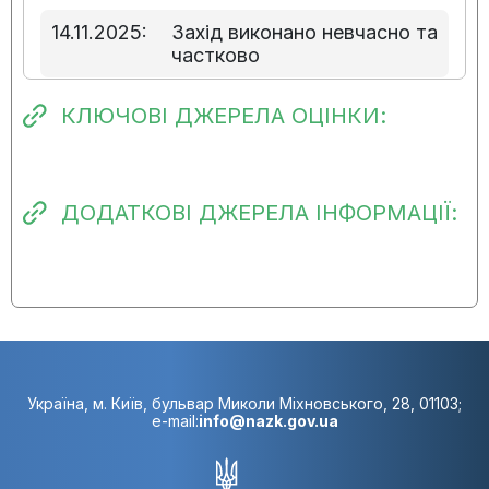
14.11.2025:
Захід виконано невчасно та
частково
08.08.2025:
Захід не виконано
КЛЮЧОВІ ДЖЕРЕЛА ОЦІНКИ:
24.04.2025:
Захід не виконано
ДОДАТКОВІ ДЖЕРЕЛА ІНФОРМАЦІЇ:
30.01.2025:
Захід не виконано
18.10.2024:
Прогресу виконання
заходу немає
24.07.2024:
Прогресу виконання
заходу немає
Україна, м. Київ, бульвар Миколи Міхновського, 28, 01103;
e-mail:
info@nazk.gov.ua
26.04.2024:
Прогресу виконання
заходу немає