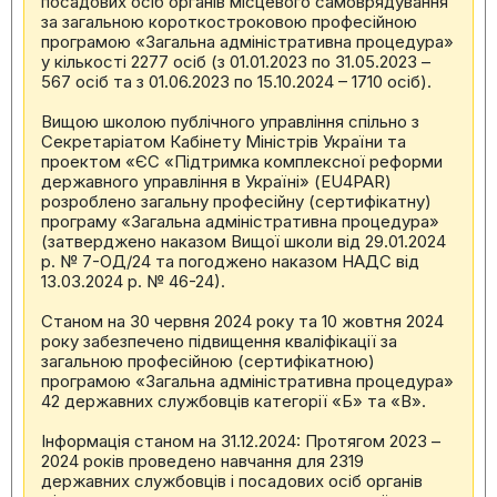
посадових осіб органів місцевого самоврядування
за загальною короткостроковою професійною
програмою «Загальна адміністративна процедура»
у кількості 2277 осіб (з 01.01.2023 по 31.05.2023 –
567 осіб та з 01.06.2023 по 15.10.2024 – 1710 осіб).
Вищою школою публічного управління спільно з
Секретаріатом Кабінету Міністрів України та
проектом «ЄС «Підтримка комплексної реформи
державного управління в Україні» (EU4PAR)
розроблено загальну професійну (сертифікатну)
програму «Загальна адміністративна процедура»
(затверджено наказом Вищої школи від 29.01.2024
р. № 7-ОД/24 та погоджено наказом НАДС від
13.03.2024 р. № 46-24).
Станом на 30 червня 2024 року та 10 жовтня 2024
року забезпечено підвищення кваліфікації за
загальною професійною (сертифікатною)
програмою «Загальна адміністративна процедура»
42 державних службовців категорії «Б» та «В».
Інформація станом на 31.12.2024: Протягом 2023 –
2024 років проведено навчання для 2319
державних службовців і посадових осіб органів