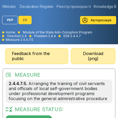
Website
Declaration Register
Реєстр прозорості
Knowledge B
Авторизація
УКР
EN
Home
Module of the State Anti-Corruption Program
Direction 2.4
Problem 2.4.4
ESR 2.4.4.7
Measure 2.4.4.7.5
Feedback from the
Download
public
(png)
MEASURE
2.4.4.7.5.
Arranging the training of civil servants
and officials of local self-government bodies
under professional development programs
focusing on the general administrative procedure
MEASURE STATUS: