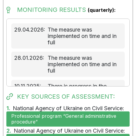
MONITORING RESULTS
(quarterly):
29.04.2026:
The measure was
implemented on time and in
full
28.01.2026:
The measure was
implemented on time and in
full
10.11.2025:
There is progress in the
implementation of the
KEY SOURCES OF ASSESSMENT:
measure
1.
National Agency of Ukraine on Civil Service:
21.07.2025:
There is progress in the
Professional program “General administrative
implementation of the
procedure”
measure
2.
National Agency of Ukraine on Civil Service: