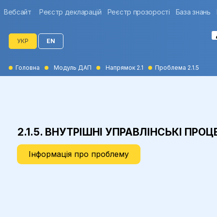
Вебсайт
Реєстр декларацій
Реєстр прозорості
База знань
УКР
EN
Головна
Модуль ДАП
Напрямок 2.1
Проблема 2.1.5
2.1.5. ВНУТРІШНІ УПРАВЛІНСЬКІ П
Інформація про проблему