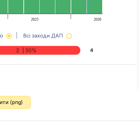
2025
2026
ню
Всі заходи ДАП
2
| 50%
4
ити (png)