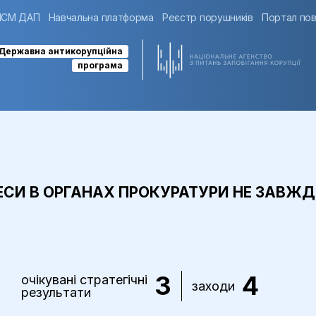
ІСМ ДАП
Навчальна платформа
Реєстр порушників
Портал пов
Державна антикорупційна
програма
РОЦЕСИ В ОРГАНАХ ПРОКУРАТУРИ НЕ ЗАВ
3
4
очікувані стратегічні
заходи
результати