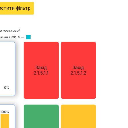
стити фільтр
а частково)
ягнення ОСР, % —
Захід
Захід
2.1.5.1.1
2.1.5.1.2
0%
100%