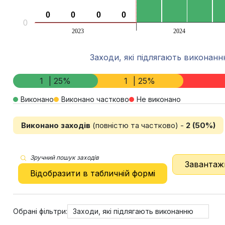
0
0
0
0
0
0
0
0
0
2023
2024
End of interactive chart.
Заходи, які підлягають виконан
1
| 25%
1
| 25%
Виконано
Виконано частково
Не виконано
Виконано заходів
(повністю та частково) -
2 (50%)
Зручний пошук заходів
Завантаж
Відобразити в табличній формі
Обрані фільтри:
Заходи, які підлягають виконанню