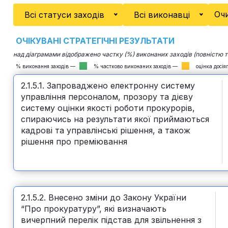
Очи
Всі статуси заходів
Всі виконавці
ОЧІКУВАНІ СТРАТЕГІЧНІ РЕЗУЛЬТАТИ
над діаграмами відображено частку (%) виконаних заходів (повністю т
% виконання заходів —
% частково виконаних заходів —
оцінка досі
2.1.5.1. Запроваджено електронну систему
управління персоналом, прозору та дієву
систему оцінки якості роботи прокурорів,
спираючись на результати якої приймаються
кадрові та управлінські рішення, а також
рішення про преміювання
2.1.5.2. Внесено зміни до Закону України
“Про прокуратуру”, які визначають
вичерпний перелік підстав для звільнення з